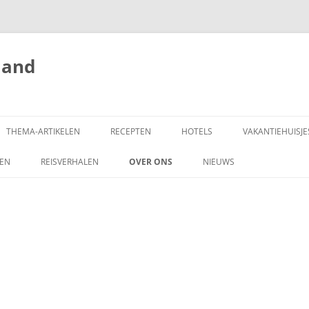
land
THEMA-ARTIKELEN
RECEPTEN
HOTELS
VAKANTIEHUISJE
ZEN
REISVERHALEN
OVER ONS
NIEUWS
SCHRIJF MEE!
DONEREN
COPYRIGHT
ADVERTEREN OP
HONGARIJEVAKANTIELAND.NL