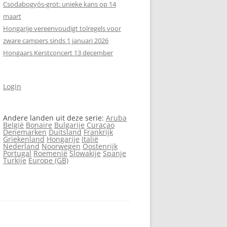
Csodabogyós‑grot: unieke kans op 14
maart
Hongarije vereenvoudigt tolregels voor
zware campers sinds 1 januari 2026
Hongaars Kerstconcert 13 december
Login
Andere landen uit deze serie:
Aruba
België
Bonaire
Bulgarije
Curaçao
Denemarken
Duitsland
Frankrijk
Griekenland
Hongarije
Italië
Nederland
Noorwegen
Oostenrijk
Portugal
Roemenië
Slowakije
Spanje
Turkije
Europe (GB)