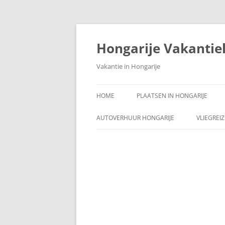
Ga
naar
de
Hongarije Vakantie
inhoud
Vakantie in Hongarije
HOME
PLAATSEN IN HONGARIJE
AUTOVERHUUR HONGARIJE
VLIEGREI