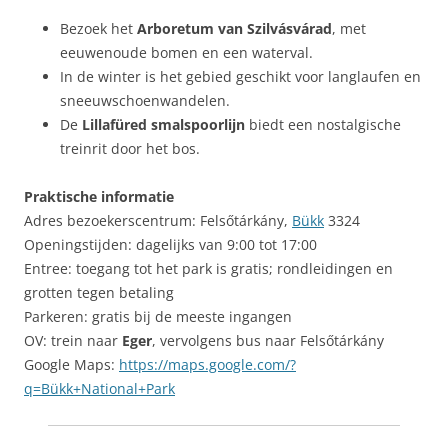
Bezoek het
Arboretum van Szilvásvárad
, met
eeuwenoude bomen en een waterval.
In de winter is het gebied geschikt voor langlaufen en
sneeuwschoenwandelen.
De
Lillafüred smalspoorlijn
biedt een nostalgische
treinrit door het bos.
Praktische informatie
Adres bezoekerscentrum: Felsőtárkány,
Bükk
3324
Openingstijden: dagelijks van 9:00 tot 17:00
Entree: toegang tot het park is gratis; rondleidingen en
grotten tegen betaling
Parkeren: gratis bij de meeste ingangen
OV: trein naar
Eger
, vervolgens bus naar Felsőtárkány
Google Maps:
https://maps.google.com/?
q=Bükk+National+Park