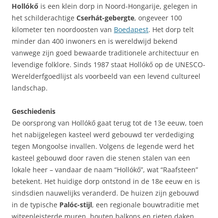
Hollókő
is een klein dorp in Noord-Hongarije, gelegen in
het schilderachtige
Cserhát-gebergte
, ongeveer 100
kilometer ten noordoosten van
Boedapest
. Het dorp telt
minder dan 400 inwoners en is wereldwijd bekend
vanwege zijn goed bewaarde traditionele architectuur en
levendige folklore. Sinds 1987 staat Hollókő op de UNESCO-
Werelderfgoedlijst als voorbeeld van een levend cultureel
landschap.
Geschiedenis
De oorsprong van Hollókő gaat terug tot de 13e eeuw, toen
het nabijgelegen kasteel werd gebouwd ter verdediging
tegen Mongoolse invallen. Volgens de legende werd het
kasteel gebouwd door raven die stenen stalen van een
lokale heer – vandaar de naam “Hollókő”, wat “Raafsteen”
betekent. Het huidige dorp ontstond in de 18e eeuw en is
sindsdien nauwelijks veranderd. De huizen zijn gebouwd
in de typische
Palóc-stijl
, een regionale bouwtraditie met
witgepleisterde muren, houten balkons en rieten daken.