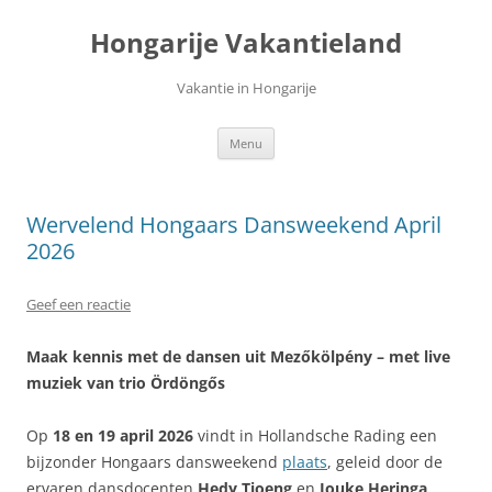
Ga
naar
Hongarije Vakantieland
de
inhoud
Vakantie in Hongarije
Menu
Wervelend Hongaars Dansweekend April
2026
Geef een reactie
Maak kennis met de dansen uit Mezőkölpény – met live
muziek van trio Ördöngős
Op
18 en 19 april 2026
vindt in Hollandsche Rading een
bijzonder Hongaars dansweekend
plaats
, geleid door de
ervaren dansdocenten
Hedy Tjoeng
en
Jouke Heringa
.