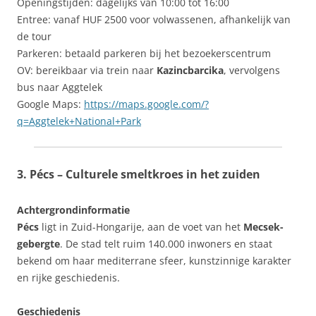
Openingstijden: dagelijks van 10:00 tot 16:00
Entree: vanaf HUF 2500 voor volwassenen, afhankelijk van
de tour
Parkeren: betaald parkeren bij het bezoekerscentrum
OV: bereikbaar via trein naar
Kazincbarcika
, vervolgens
bus naar Aggtelek
Google Maps:
https://maps.google.com/?
q=Aggtelek+National+Park
3. Pécs – Culturele smeltkroes in het zuiden
Achtergrondinformatie
Pécs
ligt in Zuid-Hongarije, aan de voet van het
Mecsek-
gebergte
. De stad telt ruim 140.000 inwoners en staat
bekend om haar mediterrane sfeer, kunstzinnige karakter
en rijke geschiedenis.
Geschiedenis