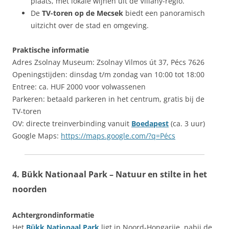
plaats, met lokale wijnen uit de Villány-regio.
De
TV-toren op de Mecsek
biedt een panoramisch
uitzicht over de stad en omgeving.
Praktische informatie
Adres Zsolnay Museum: Zsolnay Vilmos út 37, Pécs 7626
Openingstijden: dinsdag t/m zondag van 10:00 tot 18:00
Entree: ca. HUF 2000 voor volwassenen
Parkeren: betaald parkeren in het centrum, gratis bij de
TV-toren
OV: directe treinverbinding vanuit
Boedapest
(ca. 3 uur)
Google Maps:
https://maps.google.com/?q=Pécs
4. Bükk Nationaal Park – Natuur en stilte in het
noorden
Achtergrondinformatie
Het
Bükk Nationaal Park
ligt in Noord-Hongarije, nabij de