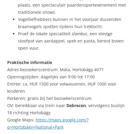
plaats, een spectaculair paardensportevenement met
traditionele shows.
Vogelliefhebbers kunnen in het voorjaar duizenden
kraanvogels spotten tijdens hun trektocht.
Proef de lokale specialiteit
slambuc
, een stevige
stoofpot van aardappel, spek en pasta, bereid boven
open vuur.
Praktische informatie
Adres bezoekerscentrum: Máta, Hortobágy 4071
Openingstijden: dagelijks van 9:00 tot 17:00
Entree: ca. HUF 1500 voor volwassenen, HUF 1000 voor
kinderen
Parkeren: gratis bij het bezoekerscentrum
OV: bereikbaar via trein naar
Debrecen
, vervolgens buslijn
18 richting Hortobágy
Google Maps:
https://maps.google.com/?
q=Hortobágy+National+Park