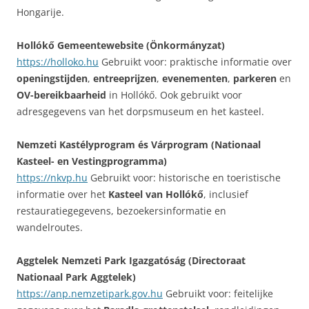
Hongarije.
Hollókő Gemeentewebsite (Önkormányzat)
https://holloko.hu
Gebruikt voor: praktische informatie over
openingstijden
,
entreeprijzen
,
evenementen
,
parkeren
en
OV-bereikbaarheid
in Hollókő. Ook gebruikt voor
adresgegevens van het dorpsmuseum en het kasteel.
Nemzeti Kastélyprogram és Várprogram (Nationaal
Kasteel- en Vestingprogramma)
https://nkvp.hu
Gebruikt voor: historische en toeristische
informatie over het
Kasteel van Hollókő
, inclusief
restauratiegegevens, bezoekersinformatie en
wandelroutes.
Aggtelek Nemzeti Park Igazgatóság (Directoraat
Nationaal Park Aggtelek)
https://anp.nemzetipark.gov.hu
Gebruikt voor: feitelijke