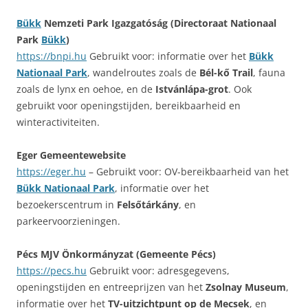
Bükk
Nemzeti Park Igazgatóság (Directoraat Nationaal
Park
Bükk
)
https://bnpi.hu
Gebruikt voor: informatie over het
Bükk
Nationaal Park
, wandelroutes zoals de
Bél-kő Trail
, fauna
zoals de lynx en oehoe, en de
Istvánlápa-grot
. Ook
gebruikt voor openingstijden, bereikbaarheid en
winteractiviteiten.
Eger Gemeentewebsite
https://eger.hu
– Gebruikt voor: OV-bereikbaarheid van het
Bükk Nationaal Park
, informatie over het
bezoekerscentrum in
Felsőtárkány
, en
parkeervoorzieningen.
Pécs MJV Önkormányzat (Gemeente Pécs)
https://pecs.hu
Gebruikt voor: adresgegevens,
openingstijden en entreeprijzen van het
Zsolnay Museum
,
informatie over het
TV-uitzichtpunt op de Mecsek
, en