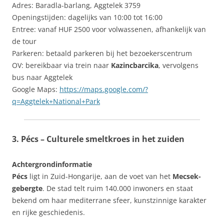
Adres: Baradla-barlang, Aggtelek 3759
Openingstijden: dagelijks van 10:00 tot 16:00
Entree: vanaf HUF 2500 voor volwassenen, afhankelijk van
de tour
Parkeren: betaald parkeren bij het bezoekerscentrum
OV: bereikbaar via trein naar
Kazincbarcika
, vervolgens
bus naar Aggtelek
Google Maps:
https://maps.google.com/?
q=Aggtelek+National+Park
3. Pécs – Culturele smeltkroes in het zuiden
Achtergrondinformatie
Pécs
ligt in Zuid-Hongarije, aan de voet van het
Mecsek-
gebergte
. De stad telt ruim 140.000 inwoners en staat
bekend om haar mediterrane sfeer, kunstzinnige karakter
en rijke geschiedenis.