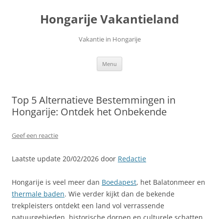
Ga
naar
Hongarije Vakantieland
de
inhoud
Vakantie in Hongarije
Menu
Top 5 Alternatieve Bestemmingen in
Hongarije: Ontdek het Onbekende
Geef een reactie
Laatste update 20/02/2026 door
Redactie
Hongarije is veel meer dan
Boedapest
, het Balatonmeer en
thermale baden
. Wie verder kijkt dan de bekende
trekpleisters ontdekt een land vol verrassende
natuurgebieden, historische dorpen en culturele schatten.