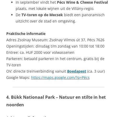
In september vindt het
Pécs Wine & Cheese Festival
plaats, met lokale wijnen uit de Villány-regio.
De
TV-toren op de Mecsek
biedt een panoramisch
uitzicht over de stad en omgeving.
Praktische informatie
Adres Zsolnay Museum: Zsolnay Vilmos út 37, Pécs 7626
Openingstijden: dinsdag t/m zondag van 10:00 tot 18:00
Entree: ca. HUF 2000 voor volwassenen
Parkeren: betaald parkeren in het centrum, gratis bij de
TV-toren
OV: directe treinverbinding vanuit
Boedapest
(ca. 3 uur)
Google Maps:
https://maps.google.com/?q=Pécs
4. Bükk Nationaal Park – Natuur en stilte in het
noorden