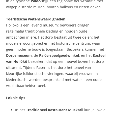
in de typische
Palóc-stijl
, een regionale bouwtraditie met
witgepleisterde muren, houten balkons en rieten daken.
Toeristische wetenswaardigheden
Hollókő is een levend museum: bewoners dragen
regelmatig traditionele kleding en houden oude
ambachten in ere. Het dorp bestaat uit twee delen: het
moderne woongebied en het historische centrum, waar
geen moderne bouw is toegestaan. Bezoekers kunnen het
Dorpsmuseum
, de
Palóc-speelgoedwinkel
, en het
Kasteel
van Hollókő
bezoeken, dat op een heuvel boven het dorp
uittorent. Tijdens Pasen is het dorp het toneel van
kleurrijke folkloristische vieringen, waarbij vrouwen in
klederdracht worden besprenkeld met water – een oude
vruchtbaarheidsritueel.
Lokale tips
In het
Traditioneel Restaurant Muskatli
kun je lokale