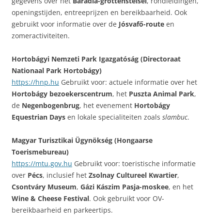
gegevens over het
Baradla-grottenstelsel
, rondleidingen,
openingstijden, entreeprijzen en bereikbaarheid. Ook
gebruikt voor informatie over de
Jósvafő-route
en
zomeractiviteiten.
Hortobágyi Nemzeti Park Igazgatóság (Directoraat
Nationaal Park Hortobágy)
https://hnp.hu
Gebruikt voor: actuele informatie over het
Hortobágy bezoekerscentrum
, het
Puszta Animal Park
,
de
Negenbogenbrug
, het evenement
Hortobágy
Equestrian Days
en lokale specialiteiten zoals
slambuc
.
Magyar Turisztikai Ügynökség (Hongaarse
Toerismebureau)
https://mtu.gov.hu
Gebruikt voor: toeristische informatie
over
Pécs
, inclusief het
Zsolnay Cultureel Kwartier
,
Csontváry Museum
,
Gázi Kászim Pasja-moskee
, en het
Wine & Cheese Festival
. Ook gebruikt voor OV-
bereikbaarheid en parkeertips.