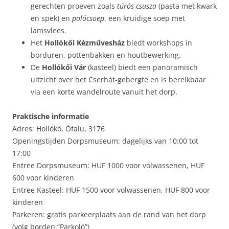
gerechten proeven zoals
túrós csusza
(pasta met kwark
en spek) en
palócsoep
, een kruidige soep met
lamsvlees.
Het
Hollókői Kézművesház
biedt workshops in
borduren, pottenbakken en houtbewerking.
De
Hollókői Vár
(kasteel) biedt een panoramisch
uitzicht over het Cserhát-gebergte en is bereikbaar
via een korte wandelroute vanuit het dorp.
Praktische informatie
Adres: Hollókő, Ófalu, 3176
Openingstijden Dorpsmuseum: dagelijks van 10:00 tot
17:00
Entree Dorpsmuseum: HUF 1000 voor volwassenen, HUF
600 voor kinderen
Entree Kasteel: HUF 1500 voor volwassenen, HUF 800 voor
kinderen
Parkeren: gratis parkeerplaats aan de rand van het dorp
(volg borden “Parkoló”)