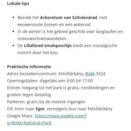
Lokale tips
Bezoek het
Arboretum van Szilvásvárad
, met
eeuwenoude bomen en een waterval.
In de winter is het gebied geschikt voor langlaufen en
sneeuwschoenwandelen.
De
Lillafüred smalspoorlijn
biedt een nostalgische
treinrit door het bos.
Praktische informatie
Adres bezoekerscentrum: Felsőtárkány,
Bükk
3324
Openingstijden: dagelijks van 9:00 tot 17:00
Entree: toegang tot het park is gratis; rondleidingen en
grotten tegen betaling
Parkeren: gratis bij de meeste ingangen
OV: trein naar
Eger
, vervolgens bus naar Felsőtárkány
Google Maps:
https://maps.google.com/?
q=Bükk+National+Park