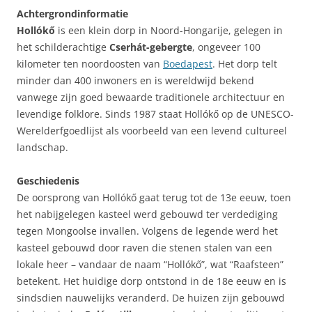
Achtergrondinformatie
Hollókő
is een klein dorp in Noord-Hongarije, gelegen in
het schilderachtige
Cserhát-gebergte
, ongeveer 100
kilometer ten noordoosten van
Boedapest
. Het dorp telt
minder dan 400 inwoners en is wereldwijd bekend
vanwege zijn goed bewaarde traditionele architectuur en
levendige folklore. Sinds 1987 staat Hollókő op de UNESCO-
Werelderfgoedlijst als voorbeeld van een levend cultureel
landschap.
Geschiedenis
De oorsprong van Hollókő gaat terug tot de 13e eeuw, toen
het nabijgelegen kasteel werd gebouwd ter verdediging
tegen Mongoolse invallen. Volgens de legende werd het
kasteel gebouwd door raven die stenen stalen van een
lokale heer – vandaar de naam “Hollókő”, wat “Raafsteen”
betekent. Het huidige dorp ontstond in de 18e eeuw en is
sindsdien nauwelijks veranderd. De huizen zijn gebouwd