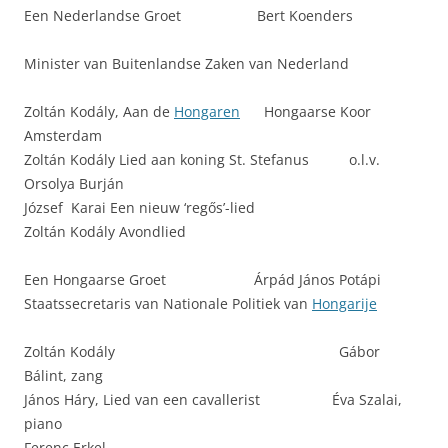
Een Nederlandse Groet Bert Koenders
Minister van Buitenlandse Zaken van Nederland
Zoltán Kodály, Aan de
Hongaren
Hongaarse Koor
Amsterdam
Zoltán Kodály Lied aan koning St. Stefanus o.l.v.
Orsolya Burján
József Karai Een nieuw ‘regős’-lied
Zoltán Kodály Avondlied
Een Hongaarse Groet Árpád János Potápi
Staatssecretaris van Nationale Politiek van
Hongarije
Zoltán Kodály Gábor
Bálint, zang
János Háry, Lied van een cavallerist Éva Szalai,
piano
Ferenc Erkel