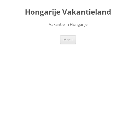
Ga
naar
Hongarije Vakantieland
de
inhoud
Vakantie in Hongarije
Menu