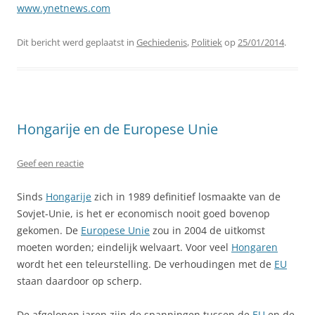
www.ynetnews.com
Dit bericht werd geplaatst in
Gechiedenis
,
Politiek
op
25/01/2014
.
Hongarije en de Europese Unie
Geef een reactie
Sinds
Hongarije
zich in 1989 definitief losmaakte van de
Sovjet-Unie, is het er economisch nooit goed bovenop
gekomen. De
Europese Unie
zou in 2004 de uitkomst
moeten worden; eindelijk welvaart. Voor veel
Hongaren
wordt het een teleurstelling. De verhoudingen met de
EU
staan daardoor op scherp.
De afgelopen jaren zijn de spanningen tussen de
EU
en de