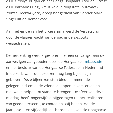
o.l.v. Orsolya Burján en het Haags Hongaars Koor en Orkest
o.l.v. Barnabás Hegyi (muzikale leiding Katalin Kovács).
Zsuzsa Hoeks-Györky droeg het gedicht van Sándor Márai
‘Engel uit de hemel’ voor .
Aan het einde van het programma werd de Verzetsvlag
door de vlaggenwacht van de padvinders/scouts
weggedragen.
De herdenking werd afgesloten met een ontvangst aan de
aanwezigen aangeboden door de Hongaarse
ambassade
en het bestuur van de Hongaarse Federatie in Nederland
in de kerk, waar de bezoekers nog lang bijeen zijn
gebleven. Deze bijeenkomsten bieden immers de
gelegenheid om oude vriendschappen te versterken en
nieuwe te helpen tot stand te brengen. De sfeer van deze
middag heeft ongetwijfeld bijgedragen tot het realiseren
van goede persoonlijke contacten. Wij hopen, dat de
jaarlijkse – en vijfjaarlijkse – herdenking van de Hongaarse