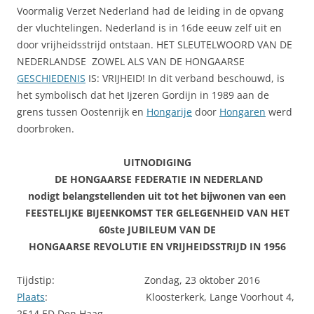
Voormalig Verzet Nederland had de leiding in de opvang
der vluchtelingen. Nederland is in 16de eeuw zelf uit en
door vrijheidsstrijd ontstaan. HET SLEUTELWOORD VAN DE
NEDERLANDSE ZOWEL ALS VAN DE HONGAARSE
GESCHIEDENIS
IS: VRIJHEID! In dit verband beschouwd, is
het symbolisch dat het Ijzeren Gordijn in 1989 aan de
grens tussen Oostenrijk en
Hongarije
door
Hongaren
werd
doorbroken.
UITNODIGING
DE HONGAARSE FEDERATIE IN NEDERLAND
nodigt belangstellenden uit tot het bijwonen van een
FEESTELIJKE BIJEENKOMST TER GELEGENHEID VAN HET
60ste JUBILEUM VAN DE
HONGAARSE REVOLUTIE EN VRIJHEIDSSTRIJD IN 1956
Tijdstip: Zondag, 23 oktober 2016
Plaats
: Kloosterkerk, Lange Voorhout 4,
2514 ED Den Haag