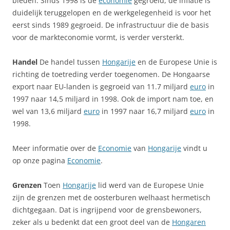
bieden. Sinds 1998 is de
economie
gegroeid, de inflatie is
duidelijk teruggelopen en de werkgelegenheid is voor het
eerst sinds 1989 gegroeid. De infrastructuur die de basis
voor de markteconomie vormt, is verder versterkt.
Handel
De handel tussen
Hongarije
en de Europese Unie is
richting de toetreding verder toegenomen. De Hongaarse
export naar EU-landen is gegroeid van 11.7 miljard
euro
in
1997 naar 14,5 miljard in 1998. Ook de import nam toe, en
wel van 13,6 miljard
euro
in 1997 naar 16,7 miljard
euro
in
1998.
Meer informatie over de
Economie
van
Hongarije
vindt u
op onze pagina
Economie
.
Grenzen
Toen
Hongarije
lid werd van de Europese Unie
zijn de grenzen met de oosterburen welhaast hermetisch
dichtgegaan. Dat is ingrijpend voor de grensbewoners,
zeker als u bedenkt dat een groot deel van de
Hongaren