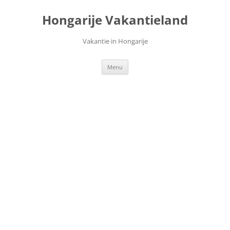
Ga
naar
Hongarije Vakantieland
de
inhoud
Vakantie in Hongarije
Menu