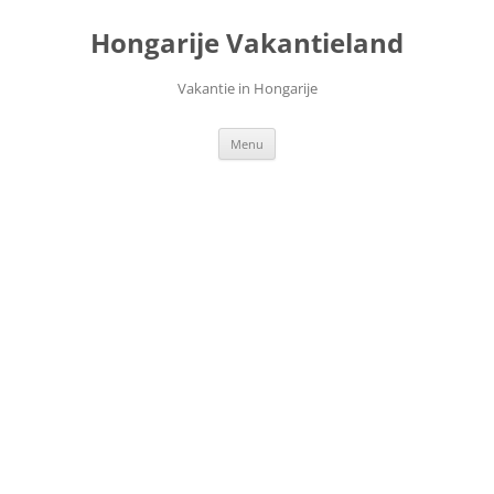
Ga
naar
Hongarije Vakantieland
de
inhoud
Vakantie in Hongarije
Menu