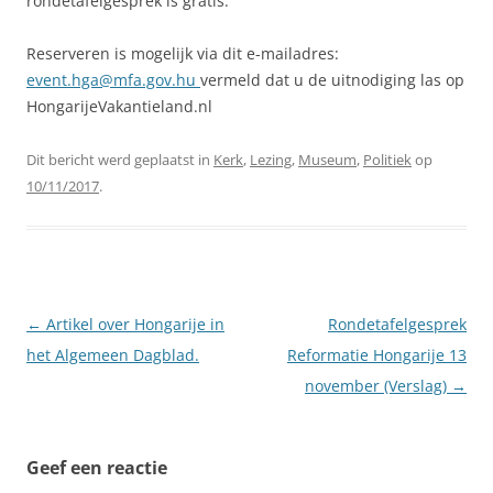
rondetafelgesprek is gratis.
Reserveren is mogelijk via dit e-mailadres:
event.hga@mfa.gov.hu
vermeld dat u de uitnodiging las op
HongarijeVakantieland.nl
Dit bericht werd geplaatst in
Kerk
,
Lezing
,
Museum
,
Politiek
op
10/11/2017
.
Berichtnavigatie
←
Artikel over Hongarije in
Rondetafelgesprek
het Algemeen Dagblad.
Reformatie Hongarije 13
november (Verslag)
→
Geef een reactie