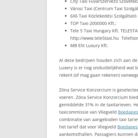
City Taxi Fuvarszervező Szövetke
Városi Taxi (Centrum Taxi Szolgált
6X6 Taxi Közlekedési Szolgáltató 
TOP Taxi-2000000 Kft.;
Tele 5 Taxi Hungary Kft. TELE5TA
http://www.tele5taxi.hu Telefo
MB Elit Luxury Kft.
Al deze bedrijven houden zich aan de 
Luxery is er nog onduidelijkheid wat b
rekent (of mag gaan rekenen) vanwege
Zóna Service Konzorcium is geselecte
voeren. Zóna Service Konzorcium bie
gemiddelde 31% in de taxitarieven. 
taxicommissie van Vliegveld
Boedapes
combinatie van aangeboden taxi tarie
het tarief dat voor Vliegveld
Boedapes
aankomsthallen. Passagiers kunnen dan