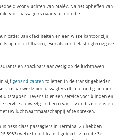
 bedoeld voor vluchten van Malév. Na het opheffen van
uikt voor passagiers naar vluchten die
icatie: Bank faciliteiten en een wisselkantoor zijn
nkels op de luchthaven, evenals een belastingteruggave
staurants en snackbars aanwezig op de luchthaven.
jn vijf
gehandicapten
toiletten in de transit gebieden
n service aanwezig om passagiers die dat nodig hebben
t uitstappen. Tevens is er een service voor blinden en
ce service aanwezig. indien u van 1 van deze diensten
 met uw luchtvaartmaatschappij af te spreken.
Business class passagiers in Terminal 2B hebben
 296 5933) welke in het transit gebied ligt op de 3e