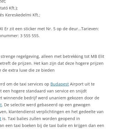
zet;
ató Kft.);
és Kereskedelmi Kft.;
XI Er zit een sticker met Nr. 5 op de deur…Tarieven:
onnummer: 3 555 555.
strenge regelgeving, alleen met betrekking tot MB Elit
etreft de prijzen. Het kan zijn dat deze hogere prijzen
 de extra luxe die ze bieden
erd om de taxi services op
Budapest
Airport uit te
dt een hogere standaard van service en snijdt
Het winnende bedrijf werd unaniem gekozen door de
t
. De selectie werd gebaseerd op een gewogen
ven, klantendienst verplichtingen en het gedeelte van
t
is. Taxi balies zullen worden geopend in
 een taxi boeken bij de taxi balie en krijgen dan een