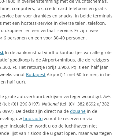
700-1800 in overeenstemming met de vluchtschema’s.
hine, computers, fax, credit card telefoons en gratis
fservice bar voor drankjes en snacks. In beide terminals
s met een hostess-service in diverse talen, telefoon,
otokopieer- en een vertaal- service. Er zijn twee
or 6 personen en een voor 30-40 personen.
st
In de aankomsthal vindt u kantoortjes van alle grote
tief goedkoop is de Airport-minibus, die de reizigers
300, Ft. Het retourtje (prijs 3.900, Ft) is een half jaar
eweeks vanaf
Budapest
Airport) 1 met 60 treinen, in het
en half uur).
lle grote autoverhuurbedrijven vertegenwoordigd:
Avis
t
(tel: (0)1 296 8197),
National
(tel: (0)1 382 8692
of
382
6 0997). De desks zijn direct na de
douane
in de
beveling uw
huurauto
vooraf te reserveren via
ngen inclusief en wordt u op de luchthaven niet
e lijst van risico’s die u gaat lopen, maar waartegen