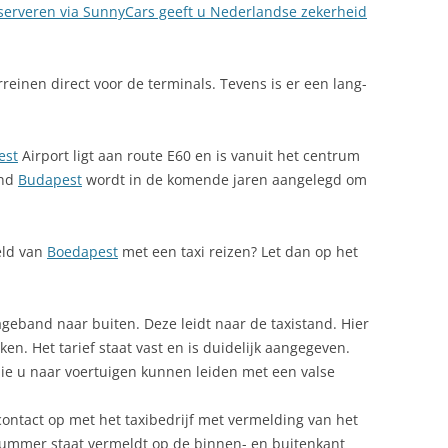
serveren via SunnyCars geeft u Nederlandse zekerheid
rreinen direct voor de terminals. Tevens is er een lang-
est
Airport ligt aan route E60 en is vanuit het centrum
ond
Budapest
wordt in de komende jaren aangelegd om
eld van
Boedapest
met een taxi reizen? Let dan op het
ageband naar buiten. Deze leidt naar de taxistand. Hier
en. Het tarief staat vast en is duidelijk aangegeven.
ie u naar voertuigen kunnen leiden met een valse
 contact op met het taxibedrijf met vermelding van het
ummer staat vermeldt op de binnen- en buitenkant