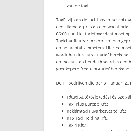
van de taxi.
Taxi’s zijn op de luchthaven beschikb
een kilometerprijs en een wachttarief.
06:00 uur. Het tariefoverzicht moet o
Taxichauffeurs zijn verplicht een gep
en het aantal kilometers. Hiertoe moe
wordt het dure straattarief berekend.
en meestal op het dashboard in een b
goedkopere frequent-tarief berekend t
De 11 bedrijven die per 31 januari 2
Főtaxi Autóközlekedési és Szolgált
Taxi Plus Europe Kft.;
Reklámtaxi Fuvarközvetítő Kft.;
RT5 Taxi Holding Kft.;
Taxi4 Kft.;