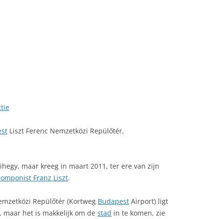
LINK NAAR HONGARIJE
VAKANTIELAND
SITEMAP
ZOEKEN
tie
st
Liszt Ferenc Nemzetközi Repülőtér,
ihegy, maar kreeg in maart 2011, ter ere van zijn
componist Franz Liszt
.
emzetközi Repülőtér (Kortweg
Budapest
Airport) ligt
), maar het is makkelijk om de
stad
in te komen, zie