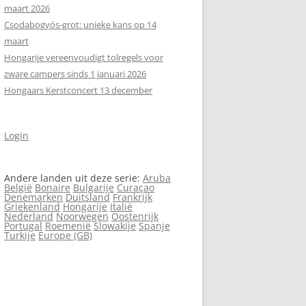
maart 2026
Csodabogyós‑grot: unieke kans op 14
maart
Hongarije vereenvoudigt tolregels voor
zware campers sinds 1 januari 2026
Hongaars Kerstconcert 13 december
Login
Andere landen uit deze serie:
Aruba
België
Bonaire
Bulgarije
Curaçao
Denemarken
Duitsland
Frankrijk
Griekenland
Hongarije
Italië
Nederland
Noorwegen
Oostenrijk
Portugal
Roemenië
Slowakije
Spanje
Turkije
Europe (GB)