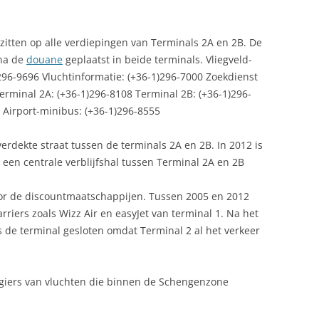
zitten op alle verdiepingen van Terminals 2A en 2B. De
 na de
douane
geplaatst in beide terminals. Vliegveld-
296-9696 Vluchtinformatie: (+36-1)296-7000 Zoekdienst
Terminal 2A: (+36-1)296-8108 Terminal 2B: (+36-1)296-
 Airport-minibus: (+36-1)296-8555
verdekte straat tussen de terminals 2A en 2B. In 2012 is
een centrale verblijfshal tussen Terminal 2A en 2B
or de discountmaatschappijen. Tussen 2005 en 2012
riers zoals Wizz Air en easyJet van terminal 1. Na het
s de terminal gesloten omdat Terminal 2 al het verkeer
giers van vluchten die binnen de Schengenzone