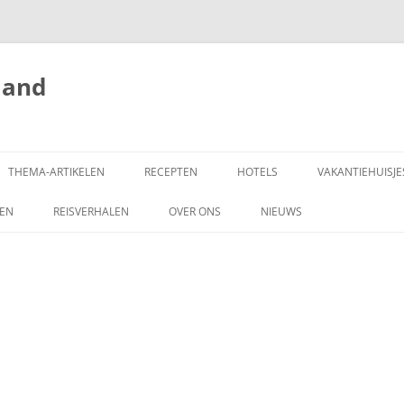
land
THEMA-ARTIKELEN
RECEPTEN
HOTELS
VAKANTIEHUISJE
ZEN
REISVERHALEN
OVER ONS
NIEUWS
SCHRIJF MEE!
DONEREN
COPYRIGHT
ADVERTEREN OP
HONGARIJEVAKANTIELAND.NL