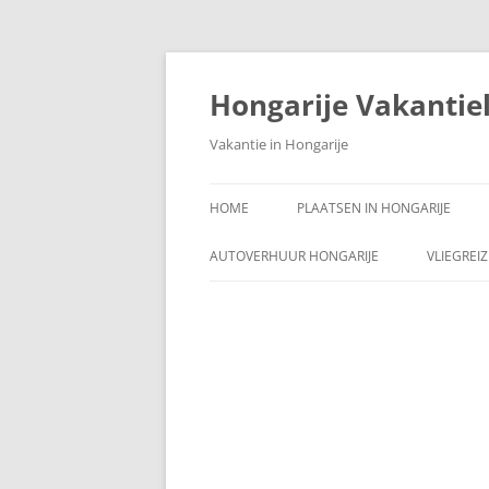
Ga
naar
de
Hongarije Vakantie
inhoud
Vakantie in Hongarije
HOME
PLAATSEN IN HONGARIJE
AUTOVERHUUR HONGARIJE
VLIEGREI