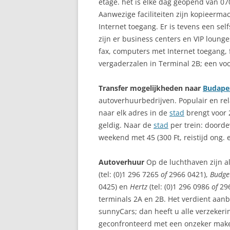
etage. het is elke dag geopend van 0
Aanwezige faciliteiten zijn kopieermac
Internet toegang. Er is tevens een sel
zijn er business centers en VIP lounge
fax, computers met Internet toegang, f
vergaderzalen in Terminal 2B; een vo
Transfer mogelijkheden naar
Budape
autoverhuurbedrijven. Populair en rela
naar elk adres in de
stad
brengt voor 2.
geldig. Naar de
stad
per trein: doord
weekend met 45 (300 Ft, reistijd ong. e
Autoverhuur
Op de luchthaven zijn a
(tel: (0)1 296 7265
of
2966 0421),
Budge
0425) en
Hertz
(tel: (0)1 296 0986
of
29
terminals 2A en 2B. Het verdient aan
sunnyCars; dan heeft u alle verzekeri
geconfronteerd met een onzeker makend