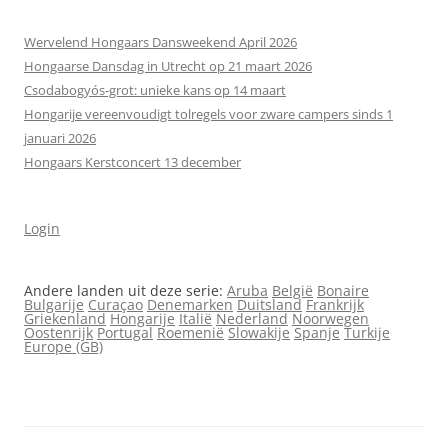
Wervelend Hongaars Dansweekend April 2026
Hongaarse Dansdag in Utrecht op 21 maart 2026
Csodabogyós‑grot: unieke kans op 14 maart
Hongarije vereenvoudigt tolregels voor zware campers sinds 1
januari 2026
Hongaars Kerstconcert 13 december
Login
Andere landen uit deze serie:
Aruba
België
Bonaire
Bulgarije
Curaçao
Denemarken
Duitsland
Frankrijk
Griekenland
Hongarije
Italië
Nederland
Noorwegen
Oostenrijk
Portugal
Roemenië
Slowakije
Spanje
Turkije
Europe (GB)