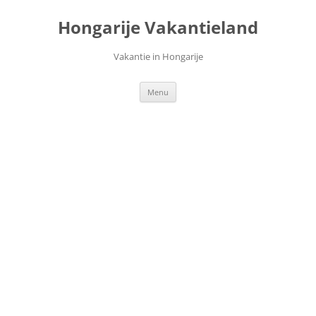
Ga
naar
Hongarije Vakantieland
de
inhoud
Vakantie in Hongarije
Menu