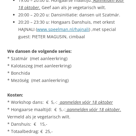
19:00 – 20:00 u: Hongaarse maaltijd.
Aanmelden vóór
18 oktober.
Geef aan als je vegetarisch wilt.
20:00 – 20:20 u: Dansinitiatie: dansen uit Szatmár.
20:20 – 23:30 u: Hongaars Danshuis, met orkest
HAJNALI (
www.speelman.nl/hajnali
) ,met special
guest: PIETER MAGUSIN, cimbaal
We dansen de volgende series:
* Szatmár (met aanleerkring)
* Kalotaszeg (met aanleerkring)
* Bonchida
* Mezöség (met aanleerkring)
Kosten:
* Workshop dans: € 5,-:
aanmelden vóór 18 oktober
* Hongaarse maaltijd: € 5,-:
aanmelden vóór 18 oktober.
Vermeld als je vegetarisch wilt.
* Danshuis: € 15,-
* Totaalbedrag: € 25,-