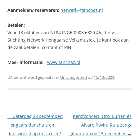
Aanmelden/ reserveren:
netwerk@tanchaz.nl
Betalen:
Vóór 18 oktober aan NL84 INGB 0008 6820 45, t.n.v.
Stichting Netwerk Hongaarse Volksmuziek. Je kunt ook aan
de zaal betalen, contant of PIN.
Meer informatie:
www.tanchaz.nl
Dit bericht werd geplaatst in
Uncategorized
op
15/10/2024
.
Berichtnavigatie
←
Zaterdag 28 september:
Kerstconcert: Orsi Burján és
Hongaars danshuis en
Alvaro Rovira Ruiz zang-
dansworkshop in Utrecht!
gitaar duo op 15 december
→