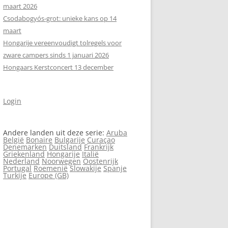
maart 2026
Csodabogyós‑grot: unieke kans op 14
maart
Hongarije vereenvoudigt tolregels voor
zware campers sinds 1 januari 2026
Hongaars Kerstconcert 13 december
Login
Andere landen uit deze serie:
Aruba
België
Bonaire
Bulgarije
Curaçao
Denemarken
Duitsland
Frankrijk
Griekenland
Hongarije
Italië
Nederland
Noorwegen
Oostenrijk
Portugal
Roemenië
Slowakije
Spanje
Turkije
Europe (GB)