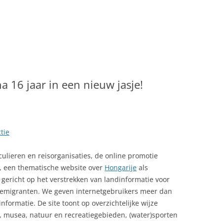
LINK NAAR HONGARIJE
VAKANTIELAND
SITEMAP
ZOEKEN
a 16 jaar in een nieuw jasje!
tie
culieren en reisorganisaties, de online promotie
l, een thematische website over
Hongarije
als
 gericht op het verstrekken van landinformatie voor
 emigranten. We geven internetgebruikers meer dan
nformatie. De site toont op overzichtelijke wijze
n, musea, natuur en recreatiegebieden, (water)sporten