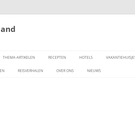
land
THEMA-ARTIKELEN
RECEPTEN
HOTELS
VAKANTIEHUISJE
ZEN
REISVERHALEN
OVER ONS
NIEUWS
SCHRIJF MEE!
DONEREN
COPYRIGHT
ADVERTEREN OP
HONGARIJEVAKANTIELAND.NL