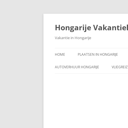
Ga
naar
de
Hongarije Vakantie
inhoud
Vakantie in Hongarije
HOME
PLAATSEN IN HONGARIJE
AUTOVERHUUR HONGARIJE
VLIEGREI