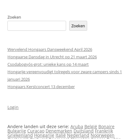
Zoeken
Zoeken
Wervelend Hongaars Dansweekend April 2026
Hongaarse Dansdag in Utrecht op 21 maart 2026
Csodabogyós‑grot: unieke kans op 14 maart
Hongarije vereenvoudigt tolregels voor zware campers sinds 1
januari 2026
Hongaars Kerstconcert 13 december
Login
Andere landen uit deze serie:
Aruba
België
Bonaire
Bulgarije
Curaçao
Denemarken
Duitsland
Frankrijk
Griekenland
Hongarije
Italië
Nederland
Noorwegen