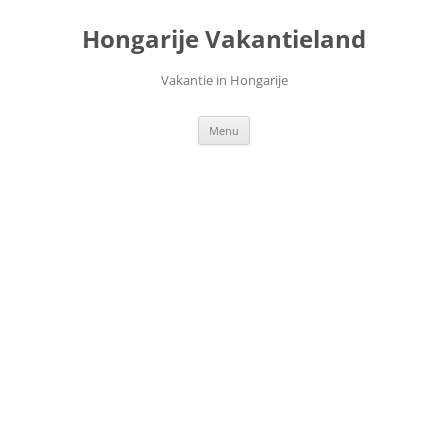
Ga
naar
Hongarije Vakantieland
de
inhoud
Vakantie in Hongarije
Menu