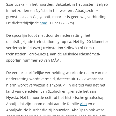
Szanticska ) in het noorden, Baktakék in het oosten, Selyeb
in het zuiden en Nyésta in het westen . Abaújszolnok
grenst ook aan Gagyapáti, maar er is geen wegverbinding.
De dichtstbijzijnde
stad
is Encs (20 km).
De spoorlijn loopt niet door de nederzetting, het
dichtstbijzijnde treinstation ligt op ca. Het ligt 20 kilometer
verderop in Szikszó ( treinstation Szikszó ) of Encs (
treinstation Forró-Encs ), aan de Miskolc-Hidasnémeti-
spoorlijn nummer 90 van MÁV .
De eerste schriftelijke vermelding waarin de naam van de
nederzetting wordt vermeld, dateert uit 1256; waarnaar
hierin wordt verwezen als “Zonuk”. In die tijd was het het
land van de edelen van Szolnok en grensde het aan
Nyesta. Het behoorde ooit tot het historische graafschap
Abaúj, dat zijn naam dankt aan de familie
Aba
en de
Abaújvár, de burcht die zij bouwden. Abaújszolnok werd