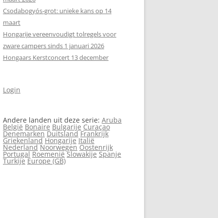
Csodabogyós‑grot: unieke kans op 14
maart
Hongarije vereenvoudigt tolregels voor
zware campers sinds 1 januari 2026
Hongaars Kerstconcert 13 december
Login
Andere landen uit deze serie:
Aruba
België
Bonaire
Bulgarije
Curaçao
Denemarken
Duitsland
Frankrijk
Griekenland
Hongarije
Italië
Nederland
Noorwegen
Oostenrijk
Portugal
Roemenië
Slowakije
Spanje
Turkije
Europe (GB)