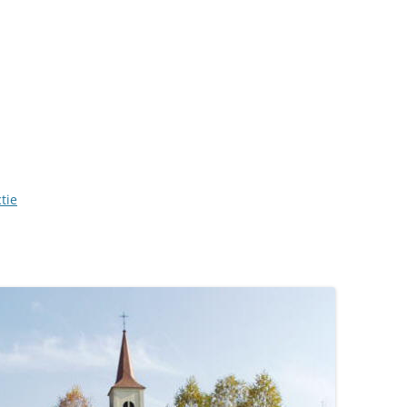
LINK NAAR HONGARIJE
VAKANTIELAND
SITEMAP
ZOEKEN
tie