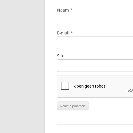
Naam
*
E-mail
*
Site