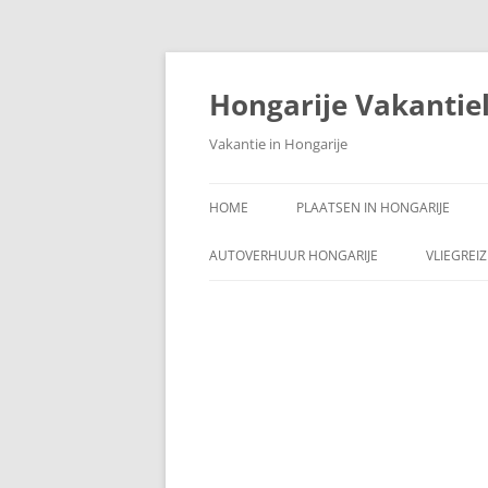
Ga
naar
de
Hongarije Vakantie
inhoud
Vakantie in Hongarije
HOME
PLAATSEN IN HONGARIJE
AUTOVERHUUR HONGARIJE
VLIEGREI