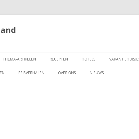
land
THEMA-ARTIKELEN
RECEPTEN
HOTELS
VAKANTIEHUISJE
ZEN
REISVERHALEN
OVER ONS
NIEUWS
SCHRIJF MEE!
DONEREN
COPYRIGHT
ADVERTEREN OP
HONGARIJEVAKANTIELAND.NL