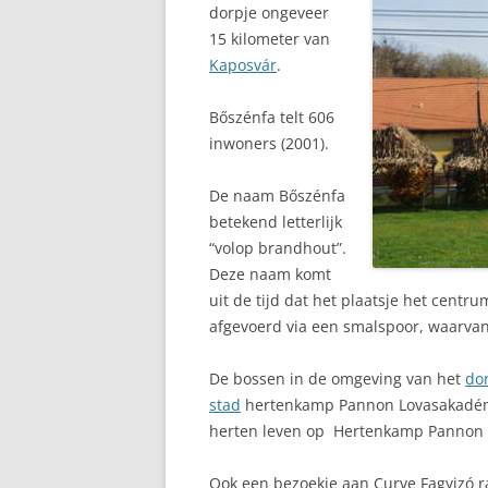
dorpje ongeveer
15 kilometer van
Kaposvár
.
Bőszénfa telt 606
inwoners (2001).
De naam Bőszénfa
betekend letterlijk
“volop brandhout”.
Deze naam komt
uit de tijd dat het plaatsje het centr
afgevoerd via een smalspoor, waarvan 
De bossen in de omgeving van het
do
stad
hertenkamp Pannon Lovasakadémi
herten leven op Hertenkamp Pannon 
Ook een bezoekje aan Curve Fagyizó ra