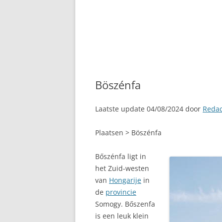
Böszénfa
Laatste update 04/08/2024 door
Redac
Plaatsen > Böszénfa
Bőszénfa ligt in
het Zuid-westen
van
Hongarije
in
de
provincie
Somogy. Bőszenfa
is een leuk klein