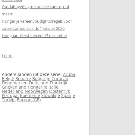
Csodabogyós‑grot: unieke kans op 14
maart
Hongarije vereenvoudigt tolregels voor
zware campers sinds 1 januari 2026
Hongaars Kerstconcert 13 december
Login
Andere landen uit deze serie:
Aruba
België
Bonaire
Bulgarije
Curaçao
Denemarken
Duitsland
Frankrijk
Griekenland
Hongarije
Italië
Nederland
Noorwegen
Oostenrijk
Portugal
Roemenië
Slowakije
Spanje
Turkije
Europe (GB)