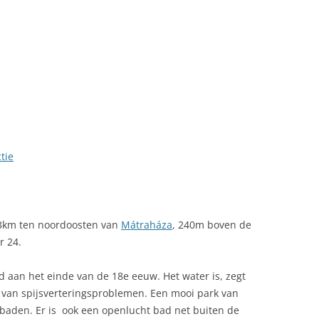
LINK NAAR HONGARIJE
VAKANTIELAND
SITEMAP
ZOEKEN
tie
13km ten noordoosten van
Mátraháza
, 240m boven de
r 24.
aan het einde van de 18e eeuw. Het water is, zegt
g van spijsverteringsproblemen. Een mooi park van
 baden. Er is ook een openlucht bad net buiten de