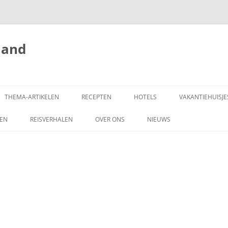
land
THEMA-ARTIKELEN
RECEPTEN
HOTELS
VAKANTIEHUISJE
ZEN
REISVERHALEN
OVER ONS
NIEUWS
SCHRIJF MEE!
DONEREN
COPYRIGHT
ADVERTEREN OP
HONGARIJEVAKANTIELAND.NL