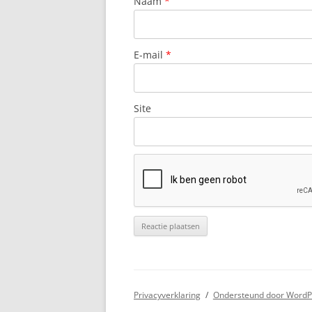
Naam
*
E-mail
*
Site
Privacyverklaring
Ondersteund door WordP