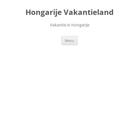
Ga
naar
Hongarije Vakantieland
de
inhoud
Vakantie in Hongarije
Menu