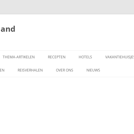
land
THEMA-ARTIKELEN
RECEPTEN
HOTELS
VAKANTIEHUISJE
ZEN
REISVERHALEN
OVER ONS
NIEUWS
SCHRIJF MEE!
DONEREN
COPYRIGHT
ADVERTEREN OP
HONGARIJEVAKANTIELAND.NL