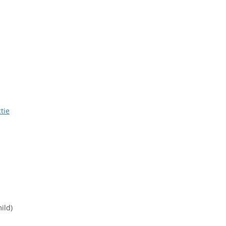
LINK NAAR HONGARIJE
VAKANTIELAND
SITEMAP
ZOEKEN
tie
ild)