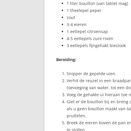
1 liter bouillon (van tablet mag)
1 theelepel peper
zout
3-4 eieren
1 eetlepel citroensap
4-5 eetlepels zure room
3 eetlepels fijngehakt bieslook
Bereiding:
Snipper de gepelde uien.
Verhit de reuzel in een braadpa
toevoeging van water, tot een do
Voeg de gehakte ui hieraan toe 
Giet er de bouillon bij en bren
als u geen bouillon maakt van ta
pruttelen.
Breek de eieren boven de pan en k
te stollen.