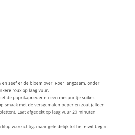
n en zeef er de bloem over. Roer langzaam, onder
nkere roux op laag vuur.
met de paprikapoeder en een mespuntje suiker.
g op smaak met de versgemalen peper en zout (alleen
bletten). Laat afgedekt op laag vuur 20 minuten
lop voorzichtig, maar geleidelijk tot het eiwit begint