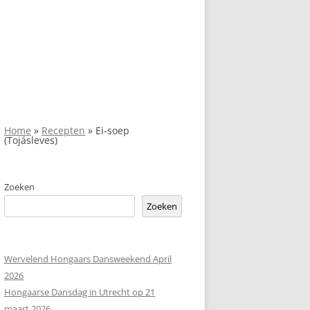
Home
»
Recepten
»
Ei-soep
(Tojásleves)
Zoeken
Zoeken
Wervelend Hongaars Dansweekend April
2026
Hongaarse Dansdag in Utrecht op 21
maart 2026