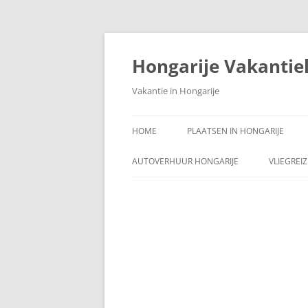
Ga
naar
de
Hongarije Vakantie
inhoud
Vakantie in Hongarije
HOME
PLAATSEN IN HONGARIJE
AUTOVERHUUR HONGARIJE
VLIEGREI