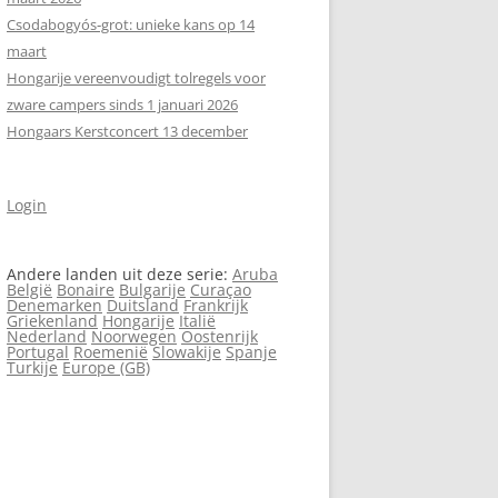
Csodabogyós‑grot: unieke kans op 14
maart
Hongarije vereenvoudigt tolregels voor
zware campers sinds 1 januari 2026
Hongaars Kerstconcert 13 december
Login
Andere landen uit deze serie:
Aruba
België
Bonaire
Bulgarije
Curaçao
Denemarken
Duitsland
Frankrijk
Griekenland
Hongarije
Italië
Nederland
Noorwegen
Oostenrijk
Portugal
Roemenië
Slowakije
Spanje
Turkije
Europe (GB)