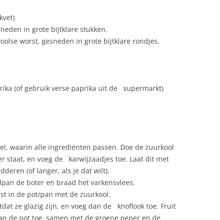
kvet)
den in grote bijtklare stukken.
olse worst, gesneden in grote bijtklare rondjes.
ika (of gebruik verse paprika uit de supermarkt)
l, waarin alle ingrediënten passen. Doe de zuurkool
r staat, en voeg de karwijzaadjes toe. Laat dit met
deren (of langer, als je dat wilt).
pan de boter en braad het varkensvlees.
t in de pot/pan met de zuurkool.
dat ze glazig zijn, en voeg dan de knoflook toe. Fruit
aan de pot toe, samen met de groene peper en de