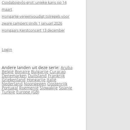
Csodabogyós‑grot: unieke kans op 14
maart
Hongarije vereenvoudigt tolregels voor
zware campers sinds 1 januari 2026
Hongaars Kerstconcert 13 december
Login
Andere landen uit deze serie:
Aruba
België
Bonaire
Bulgarije
Curaçao
Denemarken
Duitsland
Frankrijk
Griekenland
Hongarije
Italië
Nederland
Noorwegen
Oostenrijk
Portugal
Roemenië
Slowakije
Spanje
Turkije
Europe (GB)