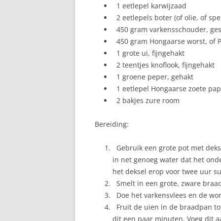
1 eetlepel karwijzaad
2 eetlepels boter (of olie, of spe
450 gram varkensschouder, gesne
450 gram Hongaarse worst, of Po
1 grote ui, fijngehakt
2 teentjes knoflook, fijngehakt
1 groene peper, gehakt
1 eetlepel Hongaarse zoete papr
2 bakjes zure room
Bereiding:
Gebruik een grote pot met dekse
in net genoeg water dat het onde
het deksel erop voor twee uur sud
Smelt in een grote, zware braad
Doe het varkensvlees en de wors
Fruit de uien in de braadpan tot
dit een paar minuten. Voeg dit 