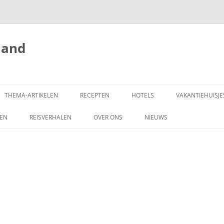
land
THEMA-ARTIKELEN
RECEPTEN
HOTELS
VAKANTIEHUISJE
ZEN
REISVERHALEN
OVER ONS
NIEUWS
SCHRIJF MEE!
DONEREN
COPYRIGHT
ADVERTEREN OP
HONGARIJEVAKANTIELAND.NL