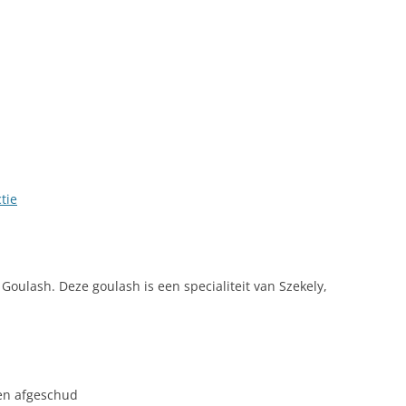
LINK NAAR HONGARIJE
VAKANTIELAND
SITEMAP
ZOEKEN
tie
Goulash. Deze goulash is een specialiteit van Szekely,
en afgeschud