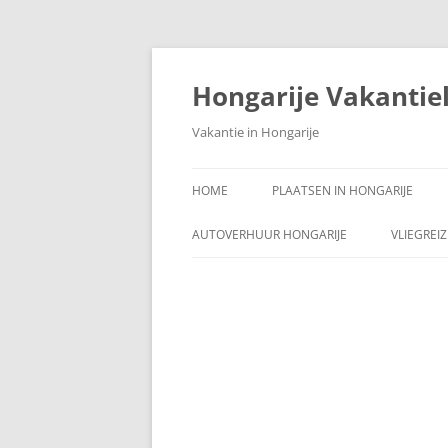
Ga
naar
de
Hongarije Vakantie
inhoud
Vakantie in Hongarije
HOME
PLAATSEN IN HONGARIJE
AUTOVERHUUR HONGARIJE
VLIEGREI