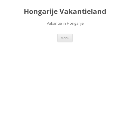
Ga
naar
Hongarije Vakantieland
de
inhoud
Vakantie in Hongarije
Menu