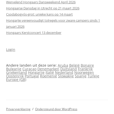
Wervelend Hongaars Dansweekend April 2026
Hongaarse Dansdag in Utrecht op 21 maart 2026
Csodabogyós‑grot: unieke kans op 14 maart
Hongarije vereenvoudigt tolregels voor zware campers sinds 1
januari 2026
Hongaars Kerstconcert 13 december
Login
Andere landen uit deze serie:
Aruba
België
Bonaire
Bulgarije
Curaçao
Denemarken
Duitsland
Frankrijk
Griekenland
Hongarije
Italië
Nederland
Noorwegen
Oostenrijk
Portugal
Roemenië
Slowakije
Spanje
Turkije
Europe (GB)
Privacyverklaring
Ondersteund door WordPress