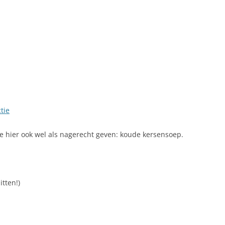
LINK NAAR HONGARIJE
VAKANTIELAND
SITEMAP
ZOEKEN
tie
 je hier ook wel als nagerecht geven: koude kersensoep.
tten!)