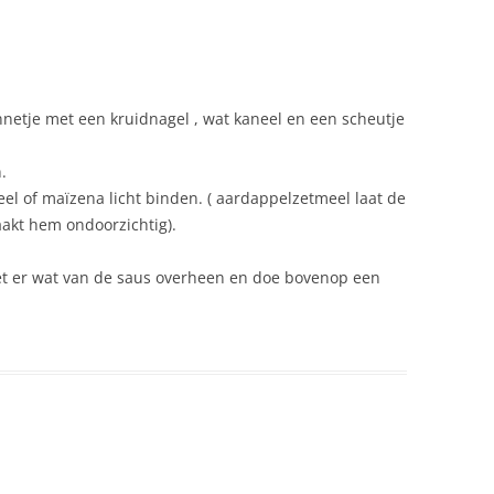
etje met een kruidnagel , wat kaneel en een scheutje
.
l of maïzena licht binden. ( aardappelzetmeel laat de
akt hem ondoorzichtig).
et er wat van de saus overheen en doe bovenop een