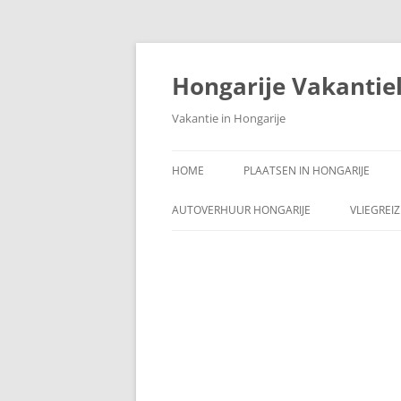
Ga
naar
de
Hongarije Vakantie
inhoud
Vakantie in Hongarije
HOME
PLAATSEN IN HONGARIJE
AUTOVERHUUR HONGARIJE
VLIEGREI