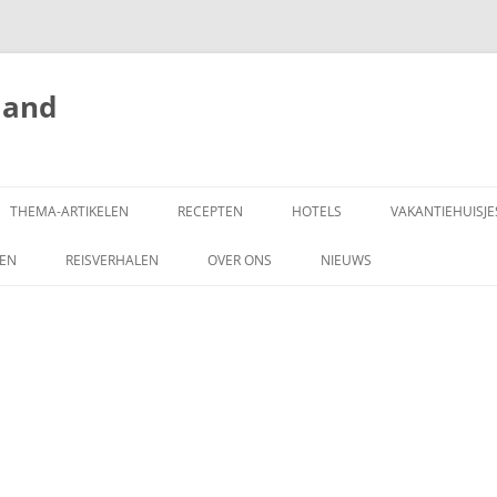
land
THEMA-ARTIKELEN
RECEPTEN
HOTELS
VAKANTIEHUISJE
ZEN
REISVERHALEN
OVER ONS
NIEUWS
SCHRIJF MEE!
DONEREN
COPYRIGHT
ADVERTEREN OP
HONGARIJEVAKANTIELAND.NL