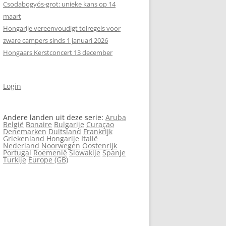
Csodabogyós‑grot: unieke kans op 14
maart
Hongarije vereenvoudigt tolregels voor
zware campers sinds 1 januari 2026
Hongaars Kerstconcert 13 december
Login
Andere landen uit deze serie:
Aruba
België
Bonaire
Bulgarije
Curaçao
Denemarken
Duitsland
Frankrijk
Griekenland
Hongarije
Italië
Nederland
Noorwegen
Oostenrijk
Portugal
Roemenië
Slowakije
Spanje
Turkije
Europe (GB)