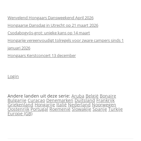
Wervelend Hongaars Dansweekend April 2026
Hongaarse Dansdag in Utrecht op 21 maart 2026
Csodabogyós‑grot: unieke kans op 14 maart
Hongarije vereenvoudigt tolregels voor zware campers sinds 1
januari 2026
Hongaars Kerstconcert 13 december
Login
Andere landen uit deze serie:
Aruba
België
Bonaire
Bulgarije
Curaçao
Denemarken
Duitsland
Frankrijk
Griekenland
Hongarije
Italië
Nederland
Noorwegen
Oostenrijk
Portugal
Roemenië
Slowakije
Spanje
Turkije
Europe (GB)