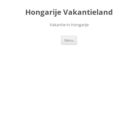
Ga
naar
Hongarije Vakantieland
de
inhoud
Vakantie in Hongarije
Menu