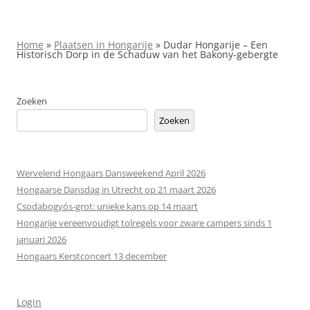
Home
»
Plaatsen in Hongarije
»
Dudar Hongarije – Een
Historisch Dorp in de Schaduw van het Bakony-gebergte
Zoeken
Zoeken
Wervelend Hongaars Dansweekend April 2026
Hongaarse Dansdag in Utrecht op 21 maart 2026
Csodabogyós‑grot: unieke kans op 14 maart
Hongarije vereenvoudigt tolregels voor zware campers sinds 1
januari 2026
Hongaars Kerstconcert 13 december
Login