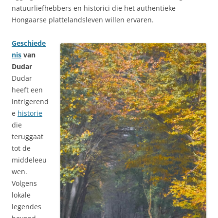
natuurliefhebbers en historici die het authentieke
Hongaarse plattelandsleven willen ervaren.
Geschiede
nis
van
Dudar
Dudar
heeft een
intrigerend
e
historie
die
teruggaat
tot de
middeleeu
wen.
Volgens
lokale
legendes