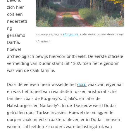
bevond
zich hier
ooit een
nederzetti
ng
Bakony gebergte
Hongarije
. Foto door Laszlo Andras op
genaamd
Unsplash
Darha,
hoewel
archeologisch bewijs hiervoor ontbreekt. De eerste officiële
vermelding van Dudar stamt uit 1302, toen het eigendom
was van de Csák-familie.
Door de eeuwen heen wisselde het
dorp
vaak van eigenaar
en was het toneel van rivaliteiten tussen aristocratische
families zoals de Rozgonyi’s, Újlaki’s, en later de
Habsburgers en Nádasdy’s. In de 15e eeuw werd Dudar
getroffen door Turkse invasies. Hoewel de omliggende
dorpen vaak ontvolkt raakten, bleven er in Dudar mensen
wonen – al leefden ze onder zware belastingdruk van