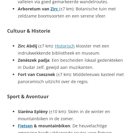
valleien via goed gemarkeerde wandelroutes.
Arboretum van
Zirc
(±7 km): Botanische tuin met
zeldzame boomsoorten en een serene sfeer.
Cultuur & Historie
Zirc Abdij
(±7 km):
Historisch
klooster met een
indrukwekkende bibliotheek en museum.
Zenészek padja
: Een bescheiden lokaal gedenkteken
in Dudar zelf, gewijd aan muzikanten.
Fort van Csesznek
(±7 km): Middeleeuws kasteel met
panoramisch uitzicht over de regio.
Sport & Avontuur
Síaréna Eplény
(±10 km): Skiën in de winter en
mountainbiken in de zomer.
Fietsen
& mountainbiken
: De heuvelachtige
omgeving biedt uitdagende routes voor fietsers.