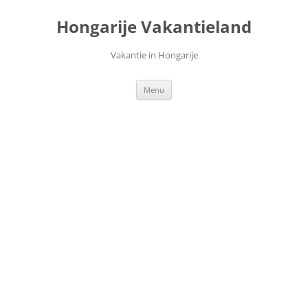
Ga
naar
Hongarije Vakantieland
de
inhoud
Vakantie in Hongarije
Menu