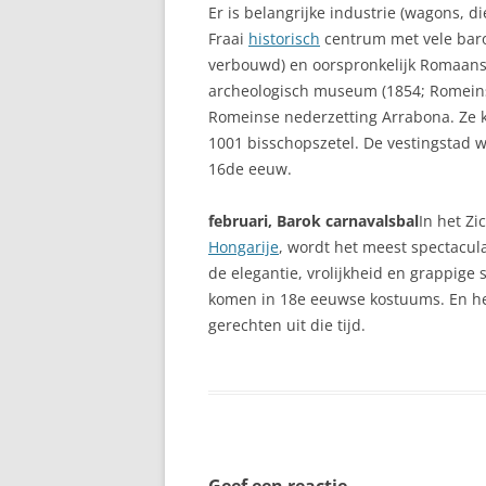
Er is belangrijke industrie (wagons, 
Fraai
historisch
centrum met vele bar
verbouwd) en oorspronkelijk Romaanse
archeologisch museum (1854; Romein
Romeinse nederzetting Arrabona. Ze
1001 bisschopszetel. De vestingstad w
16de eeuw.
februari, Barok carnavalsbal
In het Z
Hongarije
, wordt het meest spectacula
de elegantie, vrolijkheid en grappige 
komen in 18e eeuwse kostuums. En he
gerechten uit die tijd.