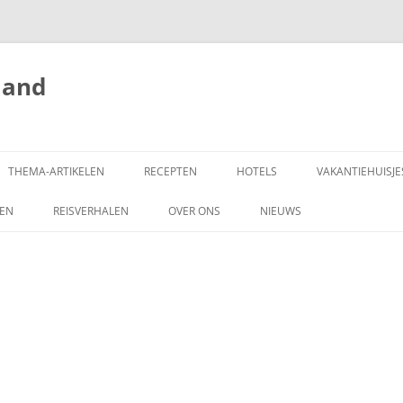
land
THEMA-ARTIKELEN
RECEPTEN
HOTELS
VAKANTIEHUISJE
ZEN
REISVERHALEN
OVER ONS
NIEUWS
SCHRIJF MEE!
DONEREN
COPYRIGHT
ADVERTEREN OP
HONGARIJEVAKANTIELAND.NL