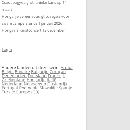
Csodabogyós‑grot: unieke kans op 14
maart
Hongarije vereenvoudigt tolregels voor
zware campers sinds 1 januari 2026
Hongaars Kerstconcert 13 december
Login
Andere landen uit deze serie:
Aruba
België
Bonaire
Bulgarije
Curaçao
Denemarken
Duitsland
Frankrijk
Griekenland
Hongarije
Italië
Nederland
Noorwegen
Oostenrijk
Portugal
Roemenië
Slowakije
Spanje
Turkije
Europe (GB)