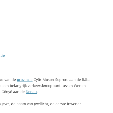
LINK NAAR HONGARIJE
VAKANTIELAND
SITEMAP
ZOEKEN
tie
tad van de
provincie
Gyõr-Moson-Sopron, aan de Rába,
p een belangrijk verkeersknooppunt tussen Wenen
is Gönyö aan de
Donau
.
Jewr, de naam van (wellicht) de eerste inwoner.