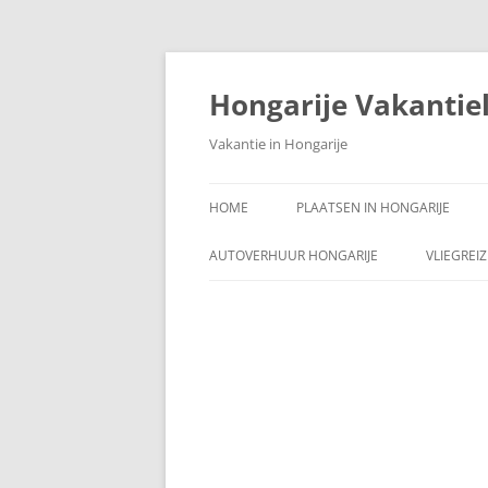
Ga
naar
de
Hongarije Vakantie
inhoud
Vakantie in Hongarije
HOME
PLAATSEN IN HONGARIJE
AUTOVERHUUR HONGARIJE
VLIEGREI