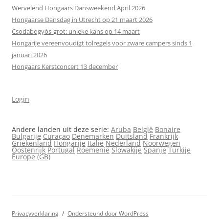
Wervelend Hongaars Dansweekend April 2026
Hongaarse Dansdag in Utrecht op 21 maart 2026
Csodabogyós‑grot: unieke kans op 14 maart
Hongarije vereenvoudigt tolregels voor zware campers sinds 1
januari 2026
Hongaars Kerstconcert 13 december
Login
Andere landen uit deze serie:
Aruba
België
Bonaire
Bulgarije
Curaçao
Denemarken
Duitsland
Frankrijk
Griekenland
Hongarije
Italië
Nederland
Noorwegen
Oostenrijk
Portugal
Roemenië
Slowakije
Spanje
Turkije
Europe (GB)
Privacyverklaring
Ondersteund door WordPress