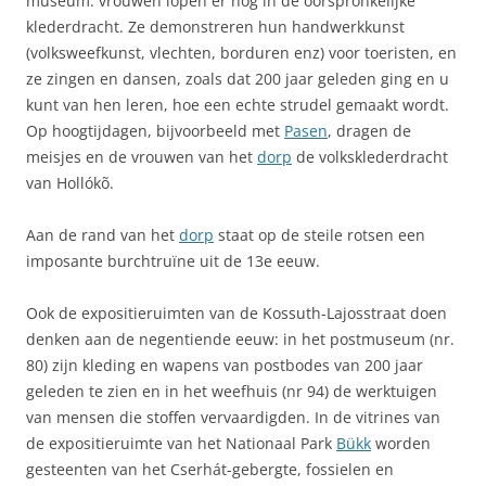
museum: vrouwen lopen er nog in de oorspronkelijke
klederdracht. Ze demonstreren hun handwerkkunst
(volksweefkunst, vlechten, borduren enz) voor toeristen, en
ze zingen en dansen, zoals dat 200 jaar geleden ging en u
kunt van hen leren, hoe een echte strudel gemaakt wordt.
Op hoogtijdagen, bijvoorbeeld met
Pasen
, dragen de
meisjes en de vrouwen van het
dorp
de volksklederdracht
van Hollókõ.
Aan de rand van het
dorp
staat op de steile rotsen een
imposante burchtruïne uit de 13e eeuw.
Ook de expositieruimten van de Kossuth-Lajosstraat doen
denken aan de negentiende eeuw: in het postmuseum (nr.
80) zijn kleding en wapens van postbodes van 200 jaar
geleden te zien en in het weefhuis (nr 94) de werktuigen
van mensen die stoffen vervaardigden. In de vitrines van
de expositieruimte van het Nationaal Park
Bükk
worden
gesteenten van het Cserhát-gebergte, fossielen en