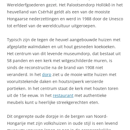
Werelderfgoederen gezet. Het Palootsendorp Hollókõ in het
heuvelland van Csérhát geldt als een van de mooiste
Hongaarse nederzettingen en werd in 1988 door de Unesco
tot erfdeel van de wereldcultuur uitgeroepen.
Typisch zijn de tegen de heuvel aangebouwde huizen met
afgeplatte walmdaken en uit hout gesneden koekoeken.
Het centrum van dit levende museumdorp, dat bestaat uit
58 panden en een kerk met witgeschilderde muren, is
sinds de reconstructie na de brand van 1908 niet
veranderd. In het
dorp
ziet u de mooie witte huizen met
vooruitstekende daken en houtsnijwerk versierde
portieken. In het centrum staat de kerk met houten toren
uit de 15e eeuw. In het
restaurant
met authentieke
meubels kunt u heerlijke streekgerechten eten.
Dit ongerepte oude dorpje in de bergen van Noord-
Hongarije met zijn volkshuizen in oude stijl is een levend