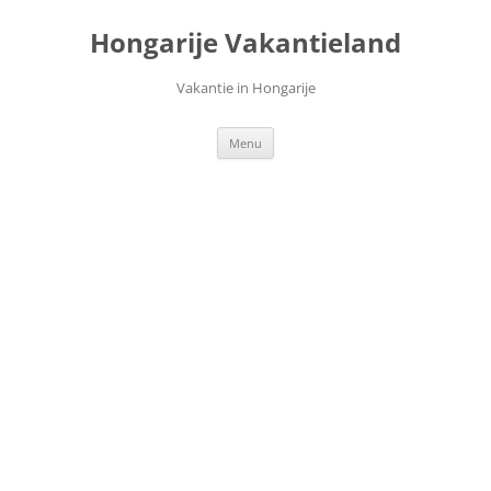
Ga
naar
Hongarije Vakantieland
de
inhoud
Vakantie in Hongarije
Menu