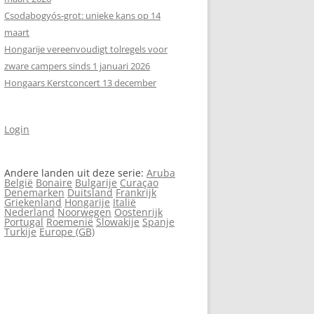
Csodabogyós‑grot: unieke kans op 14
maart
Hongarije vereenvoudigt tolregels voor
zware campers sinds 1 januari 2026
Hongaars Kerstconcert 13 december
Login
Andere landen uit deze serie:
Aruba
België
Bonaire
Bulgarije
Curaçao
Denemarken
Duitsland
Frankrijk
Griekenland
Hongarije
Italië
Nederland
Noorwegen
Oostenrijk
Portugal
Roemenië
Slowakije
Spanje
Turkije
Europe (GB)