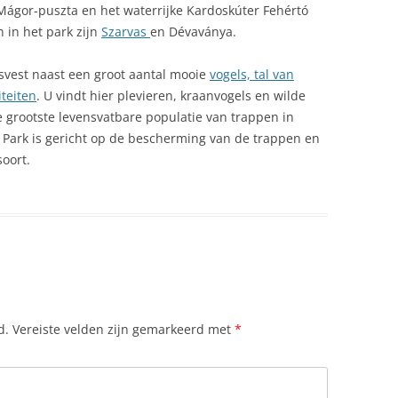
 Mágor-puszta en het waterrijke Kardoskúter Fehértó
n in het park zijn
Szarvas
en Dévaványa.
isvest naast een groot aantal mooie
vogels, tal van
iteiten
. U vindt hier plevieren, kraanvogels en wilde
 grootste levensvatbare populatie van trappen in
l Park is gericht op de bescherming van de trappen en
oort.
d.
Vereiste velden zijn gemarkeerd met
*