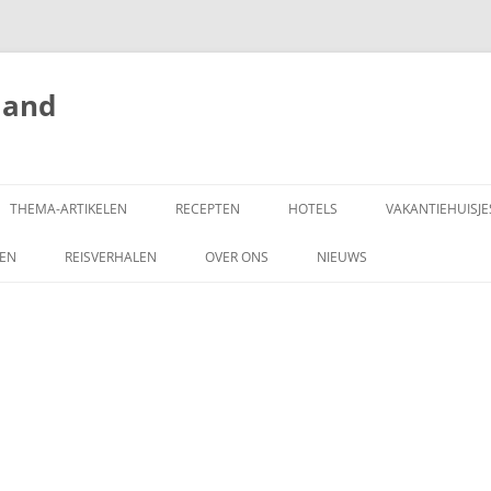
land
THEMA-ARTIKELEN
RECEPTEN
HOTELS
VAKANTIEHUISJE
ZEN
REISVERHALEN
OVER ONS
NIEUWS
SCHRIJF MEE!
DONEREN
COPYRIGHT
ADVERTEREN OP
HONGARIJEVAKANTIELAND.NL