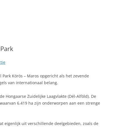
LINK NAAR HONGARIJE
VAKANTIELAND
SITEMAP
ZOEKEN
 Park
tie
l Park Körös – Maros opgericht als het zevende
ogels van internationaal belang.
 de Hongaarse Zuidelijke Laagvlakte (Dél-Alföld). De
 waarvan 6.419 ha zijn onderworpen aan een strenge
t eigenlijk uit verschillende deelgebieden, zoals de