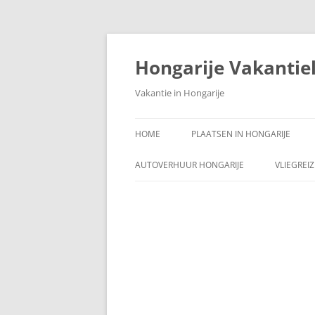
Ga
naar
de
Hongarije Vakantie
inhoud
Vakantie in Hongarije
HOME
PLAATSEN IN HONGARIJE
AUTOVERHUUR HONGARIJE
VLIEGREI