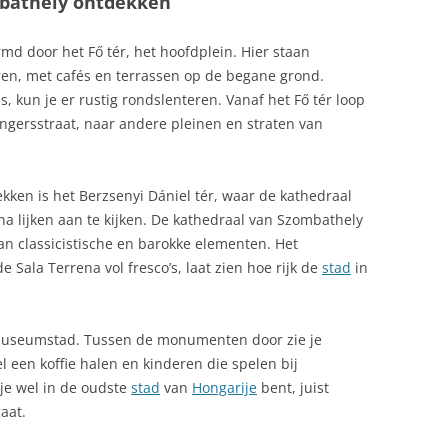
bathely ontdekken
d door het Fő tér, het hoofdplein. Hier staan
ren, met cafés en terrassen op de begane grond.
s, kun je er rustig rondslenteren. Vanaf het Fő tér loop
angersstraat, naar andere pleinen en straten van
ken is het Berzsenyi Dániel tér, waar de kathedraal
jna lijken aan te kijken. De kathedraal van Szombathely
van classicistische en barokke elementen. Het
 Sala Terrena vol fresco’s, laat zien hoe rijk de
stad
in
 museumstad. Tussen de monumenten door zie je
l een koffie halen en kinderen die spelen bij
 je wel in de oudste
stad
van
Hongarije
bent, juist
aat.