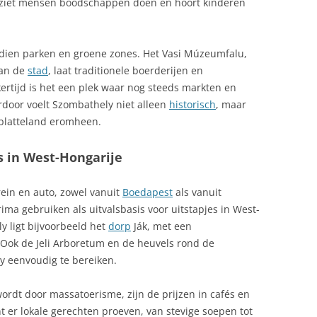
, ziet mensen boodschappen doen en hoort kinderen
ndien parken en groene zones. Het Vasi Múzeumfalu,
van de
stad
, laat traditionele boerderijen en
kertijd is het een plek waar nog steeds markten en
oor voelt Szombathely niet alleen
historisch
, maar
 platteland eromheen.
s in West-Hongarije
rein en auto, zowel vanuit
Boedapest
als vanuit
ima gebruiken als uitvalsbasis voor uitstapjes in West-
y ligt bijvoorbeeld het
dorp
Ják, met een
Ook de Jeli Arboretum en de heuvels rond de
y eenvoudig te bereiken.
rdt door massatoerisme, zijn de prijzen in cafés en
nt er lokale gerechten proeven, van stevige soepen tot