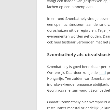
vangt ook flarden van gesprekken op
lachen op een binnenplaats.
In en rond Szombathely vind je bove
een openluchtmuseum aan de rand 
dorpshuizen uit de regio zien. Tegelij
evenementen worden gehouden. Daard
ook heel tastbaar verbonden met het
Szombathely als uitvalsbasi
Szombathely is goed bereikbaar per t
Oostenrijk. Daardoor kun je de
stad
pr
Hongarije. Ten zuiden van Szombathel
indrukwekkende romaanse abdijkerk. 
Gyöngyösvallei zijn vanuit Szombathel
Omdat Szombathely niet overspoeld wo
restaurants meestal vriendelijk. Je ku