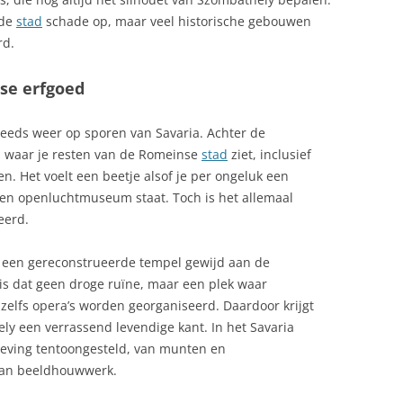
 de
stad
schade op, maar veel historische gebouwen
rd.
se erfgoed
teeds weer op sporen van Savaria. Achter de
t, waar je resten van de Romeinse
stad
ziet, inclusief
. Het voelt een beetje alsof je per ongeluk een
een openluchtmuseum staat. Toch is het allemaal
eerd.
, een gereconstrueerde tempel gewijd aan de
 is dat geen droge ruïne, maar een plek waar
zelfs opera’s worden georganiseerd. Daardoor krijgt
y een verrassend levendige kant. In het Savaria
ving tentoongesteld, van munten en
van beeldhouwwerk.