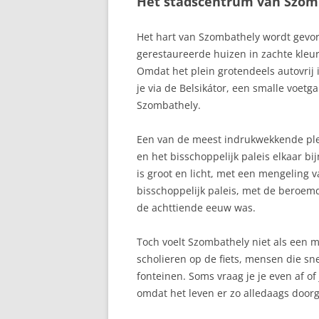
Het stadscentrum van Szom
Het hart van Szombathely wordt gevorm
gerestaureerde huizen in zachte kleu
Omdat het plein grotendeels autovrij i
je via de Belsikátor, een smalle voetg
Szombathely.
Een van de meest indrukwekkende plek
en het bisschoppelijk paleis elkaar bi
is groot en licht, met een mengeling 
bisschoppelijk paleis, met de beroemde
de achttiende eeuw was.
Toch voelt Szombathely niet als een
scholieren op de fiets, mensen die sne
fonteinen. Soms vraag je je even af of
omdat het leven er zo alledaags doorg