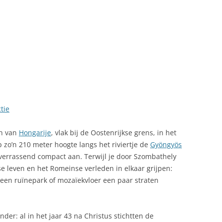
LINK NAAR HONGARIJE
VAKANTIELAND
SITEMAP
ZOEKEN
tie
en van
Hongarije
, vlak bij de Oostenrijkse grens, in het
p zo’n 210 meter hoogte langs het riviertje de
Gyöngyös
 verrassend compact aan. Terwijl je door Szombathely
kse leven en het Romeinse verleden in elkaar grijpen:
een ruïnepark of mozaïekvloer een paar straten
der: al in het jaar 43 na Christus stichtten de