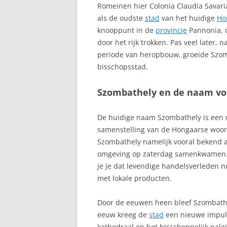
Romeinen hier Colonia Claudia Savar
als de oudste
stad
van het huidige
Ho
knooppunt in de
provincie
Pannonia, 
door het rijk trokken. Pas veel later,
periode van heropbouw, groeide Szom
bisschopsstad.
Szombathely en de naam vo
De huidige naam Szombathely is een m
samenstelling van de Hongaarse woor
Szombathely namelijk vooral bekend a
omgeving op zaterdag samenkwamen. A
je je dat levendige handelsverleden 
met lokale producten.
Door de eeuwen heen bleef Szombathel
eeuw kreeg de
stad
een nieuwe impuls
kathedraal en het bisschoppelijk palei