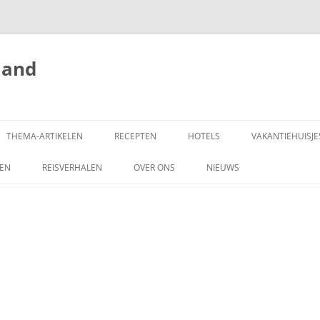
land
THEMA-ARTIKELEN
RECEPTEN
HOTELS
VAKANTIEHUISJE
ZEN
REISVERHALEN
OVER ONS
NIEUWS
SCHRIJF MEE!
DONEREN
COPYRIGHT
ADVERTEREN OP
HONGARIJEVAKANTIELAND.NL