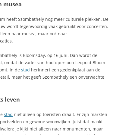
en musea
um heeft Szombathely nog meer culturele plekken. De
uw wordt tegenwoordig vaak gebruikt voor concerten.
alleen naar musea, maar ook naar
caties.
mbathely is Bloomsday, op 16 juni. Dan wordt de
rd, omdat de vader van hoofdpersoon Leopold Bloom
komt. In de
stad
herinnert een gedenkplaat aan de
 detail, maar het geeft Szombathely een onverwachte
s leven
de
stad
niet alleen op toeristen draait. Er zijn markten
 sportvelden en gewone woonwijken. Juist dat maakt
walen: je kijkt niet alleen naar monumenten, maar