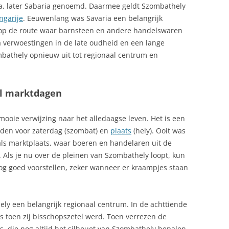
ia, later Sabaria genoemd. Daarmee geldt Szombathely
ngarije
. Eeuwenlang was Savaria een belangrijk
op de route waar barnsteen en andere handelswaren
 na verwoestingen in de late oudheid en een lange
bathely opnieuw uit tot regionaal centrum en
l marktdagen
ooie verwijzing naar het alledaagse leven. Het is een
den voor zaterdag (szombat) en
plaats
(hely). Ooit was
ls marktplaats, waar boeren en handelaren uit de
ls je nu over de pleinen van Szombathely loopt, kun
nog goed voorstellen, zeker wanneer er kraampjes staan
y een belangrijk regionaal centrum. In de achttiende
 toen zij bisschopszetel werd. Toen verrezen de
s, die nog altijd het silhouet van Szombathely bepalen.