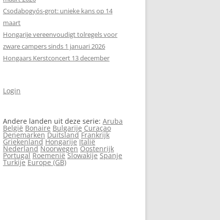
Csodabogyós‑grot: unieke kans op 14
maart
Hongarije vereenvoudigt tolregels voor
zware campers sinds 1 januari 2026
Hongaars Kerstconcert 13 december
Login
Andere landen uit deze serie:
Aruba
België
Bonaire
Bulgarije
Curaçao
Denemarken
Duitsland
Frankrijk
Griekenland
Hongarije
Italië
Nederland
Noorwegen
Oostenrijk
Portugal
Roemenië
Slowakije
Spanje
Turkije
Europe (GB)