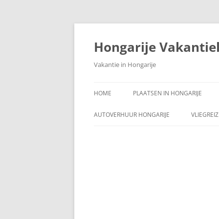
Ga
naar
de
Hongarije Vakantie
inhoud
Vakantie in Hongarije
HOME
PLAATSEN IN HONGARIJE
AUTOVERHUUR HONGARIJE
VLIEGREI