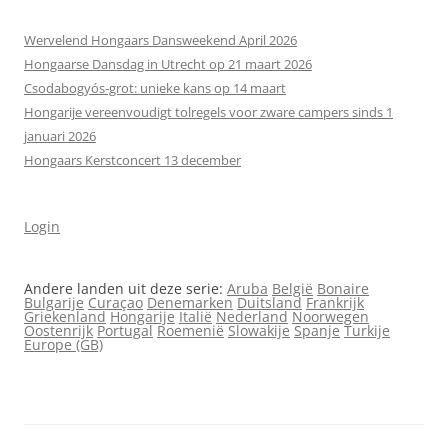
Wervelend Hongaars Dansweekend April 2026
Hongaarse Dansdag in Utrecht op 21 maart 2026
Csodabogyós‑grot: unieke kans op 14 maart
Hongarije vereenvoudigt tolregels voor zware campers sinds 1
januari 2026
Hongaars Kerstconcert 13 december
Login
Andere landen uit deze serie:
Aruba
België
Bonaire
Bulgarije
Curaçao
Denemarken
Duitsland
Frankrijk
Griekenland
Hongarije
Italië
Nederland
Noorwegen
Oostenrijk
Portugal
Roemenië
Slowakije
Spanje
Turkije
Europe (GB)