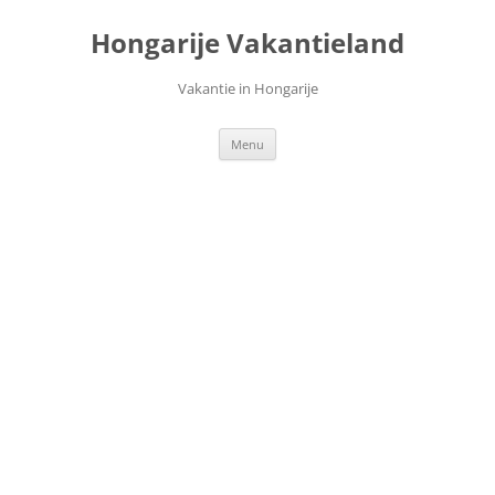
Ga
naar
Hongarije Vakantieland
de
inhoud
Vakantie in Hongarije
Menu