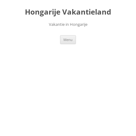
Ga
naar
Hongarije Vakantieland
de
inhoud
Vakantie in Hongarije
Menu