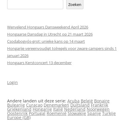
Zoeken
Wervelend Hongaars Dansweekend April 2026
Hongaarse Dansdag in Utrecht op 21 maart 2026
Csodabogyós‑grot: unieke kans op 14 maart
Hongarije vereenvoudigt tolregels voor zware campers sinds 1
januari 2026
Hongaars Kerstconcert 13 december
Login
Andere landen uit deze serie:
Aruba
België
Bonaire
Bulgarije
Curaçao
Denemarken
Duitsland
Frankrijk
Griekenland
Hongarije
Italië
Nederland
Noorwegen
Oostenrijk
Portugal
Roemenië
Slowakije
Spanje
Turkije
Europe (GB)