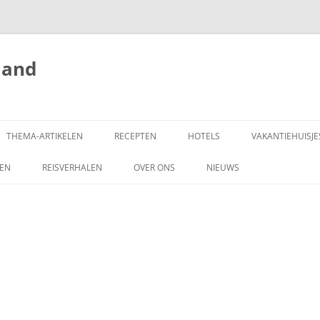
land
THEMA-ARTIKELEN
RECEPTEN
HOTELS
VAKANTIEHUISJE
ZEN
REISVERHALEN
OVER ONS
NIEUWS
SCHRIJF MEE!
DONEREN
COPYRIGHT
ADVERTEREN OP
HONGARIJEVAKANTIELAND.NL