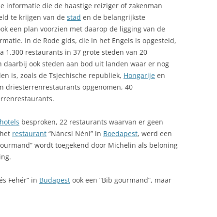
e informatie die de haastige reiziger of zakenman
eld te krijgen van de
stad
en de belangrijkste
ook een plan voorzien met daarop de ligging van de
matie. In de Rode gids, die in het Engels is opgesteld,
a 1.300 restaurants in 37 grote steden van 20
 daarbij ook steden aan bod uit landen waar er nog
n is, zoals de Tsjechische republiek,
Hongarije
en
ien driesterrenrestaurants opgenomen, 40
rrenrestaurants.
hotels
besproken, 22 restaurants waarvan er geen
 het
restaurant
“Náncsi Néni” in
Boedapest
, werd een
gourmand” wordt toegekend door Michelin als beloning
ing.
és Fehér” in
Budapest
ook een “Bib gourmand”, maar