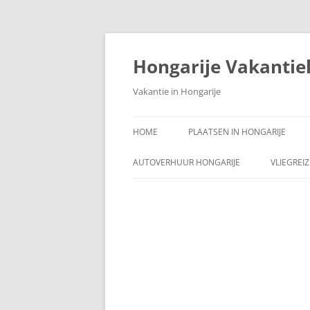
Ga
naar
de
Hongarije Vakantie
inhoud
Vakantie in Hongarije
HOME
PLAATSEN IN HONGARIJE
AUTOVERHUUR HONGARIJE
VLIEGREI