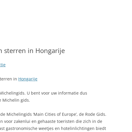
LINK NAAR HONGARIJE
VAKANTIELAND
SITEMAP
ZOEKEN
 sterren in Hongarije
tie
terren in
Hongarije
Michelingids. U bent voor uw informatie dus
 Michelin gids.
de Michelingids ‘Main Cities of Europe’, de Rode Gids.
n voor zakenlui en gehaaste toeristen die zich in de
t gastronomische weetjes en hotelinlichtingen biedt