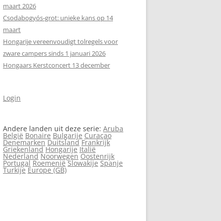
maart 2026
Csodabogyós‑grot: unieke kans op 14
maart
Hongarije vereenvoudigt tolregels voor
zware campers sinds 1 januari 2026
Hongaars Kerstconcert 13 december
Login
Andere landen uit deze serie:
Aruba
België
Bonaire
Bulgarije
Curaçao
Denemarken
Duitsland
Frankrijk
Griekenland
Hongarije
Italië
Nederland
Noorwegen
Oostenrijk
Portugal
Roemenië
Slowakije
Spanje
Turkije
Europe (GB)