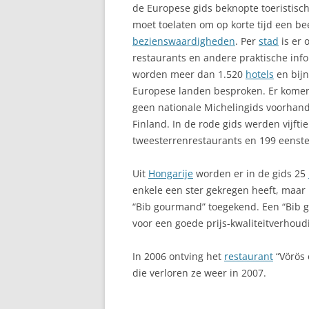
de Europese gids beknopte toeristisch
moet toelaten om op korte tijd een be
bezienswaardigheden
. Per
stad
is er 
restaurants en andere praktische infor
worden meer dan 1.520
hotels
en bijn
Europese landen besproken. Er komen
geen nationale Michelingids voorhande
Finland. In de rode gids werden vijft
tweesterrenrestaurants en 199 eenste
Uit
Hongarije
worden er in de gids 25
enkele een ster gekregen heeft, maar
“Bib gourmand” toegekend. Een “Bib 
voor een goede prijs-kwaliteitverhoud
In 2006 ontving het
restaurant
“Vörös 
die verloren ze weer in 2007.