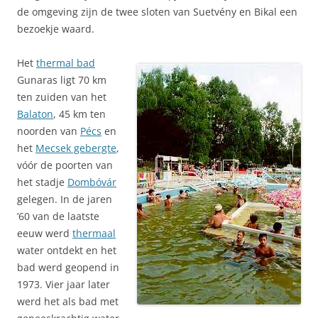
de omgeving zijn de twee sloten van Suetvény en Bikal een
bezoekje waard.
Het
thermal bad
Gunaras ligt 70 km
ten zuiden van het
Balaton
, 45 km ten
noorden van
Pécs
en
het
Mecsek gebergte
,
vóór de poorten van
het stadje
Dombóvár
gelegen. In de jaren
’60 van de laatste
eeuw werd
thermaal
water ontdekt en het
bad werd geopend in
1973. Vier jaar later
werd het als bad met