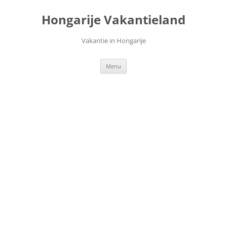
Ga
naar
Hongarije Vakantieland
de
inhoud
Vakantie in Hongarije
Menu