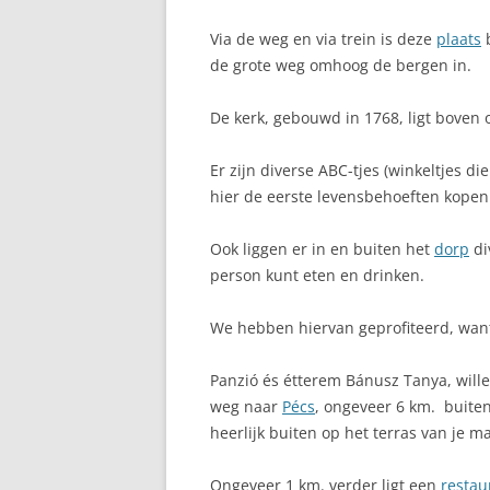
Via de weg en via trein is deze
plaats
b
de grote weg omhoog de bergen in.
De kerk, gebouwd in 1768, ligt boven
Er zijn diverse ABC-tjes (winkeltjes d
hier de eerste levensbehoeften kopen.
Ook liggen er in en buiten het
dorp
di
person kunt eten en drinken.
We hebben hiervan geprofiteerd, wan
Panzió és étterem Bánusz Tanya, wille
weg naar
Pécs
, ongeveer 6 km. buite
heerlijk buiten op het terras van je ma
Ongeveer 1 km. verder ligt een
restau