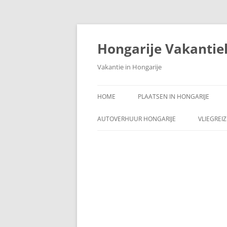
Ga
naar
de
Hongarije Vakantie
inhoud
Vakantie in Hongarije
HOME
PLAATSEN IN HONGARIJE
AUTOVERHUUR HONGARIJE
VLIEGREI