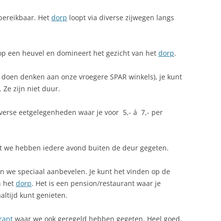
ereikbaar. Het
dorp
loopt via diverse zijwegen langs
 op een heuvel en domineert het gezicht van het
dorp
.
ie doen denken aan onze vroegere SPAR winkels), je kunt
 Ze zijn niet duur.
verse eetgelegenheden waar je voor  5,- á  7,- per
t we hebben iedere avond buiten de deur gegeten.
n we speciaal aanbevelen. Je kunt het vinden op de
n het
dorp
. Het is een pension/restaurant waar je
altijd kunt genieten.
rant
waar we ook geregeld hebben gegeten. Heel goed,