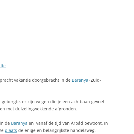
LINK NAAR HONGARIJE
VAKANTIELAND
SITEMAP
ZOEKEN
tie
 pracht vakantie doorgebracht in de
Baranya
(Zuid-
-gebergte, er zijn wegen die je een achtbaan gevoel
ten met duizelingwekkende afgronden.
in de
Baranya
en vanaf de tijd van Árpád bewoont. In
eze
plaats
de enige en belangrijkste handelsweg.