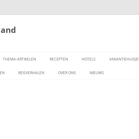
land
THEMA-ARTIKELEN
RECEPTEN
HOTELS
VAKANTIEHUISJE
ZEN
REISVERHALEN
OVER ONS
NIEUWS
SCHRIJF MEE!
DONEREN
COPYRIGHT
ADVERTEREN OP
HONGARIJEVAKANTIELAND.NL