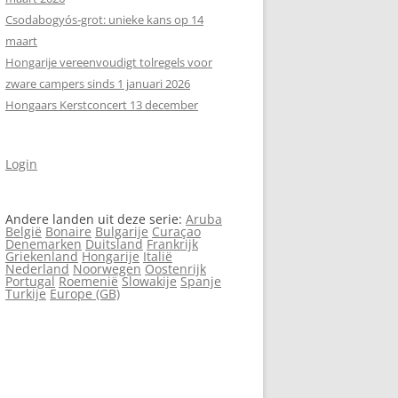
Csodabogyós‑grot: unieke kans op 14
maart
Hongarije vereenvoudigt tolregels voor
zware campers sinds 1 januari 2026
Hongaars Kerstconcert 13 december
Login
Andere landen uit deze serie:
Aruba
België
Bonaire
Bulgarije
Curaçao
Denemarken
Duitsland
Frankrijk
Griekenland
Hongarije
Italië
Nederland
Noorwegen
Oostenrijk
Portugal
Roemenië
Slowakije
Spanje
Turkije
Europe (GB)