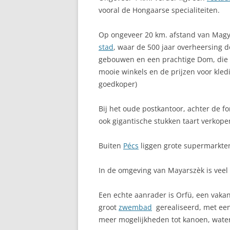
vooral de Hongaarse specialiteiten.
Op ongeveer 20 km. afstand van Magy
stad
, waar de 500 jaar overheersing do
gebouwen en een prachtige Dom, die d
mooie winkels en de prijzen voor kled
goedkoper)
Bij het oude postkantoor, achter de fo
ook gigantische stukken taart verkop
Buiten
Pécs
liggen grote supermarkte
In de omgeving van Mayarszèk is veel 
Een echte aanrader is Orfü, een vakan
groot
zwembad
gerealiseerd, met een
meer mogelijkheden tot kanoen, waterf