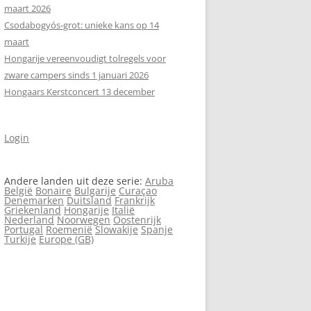
maart 2026
Csodabogyós‑grot: unieke kans op 14
maart
Hongarije vereenvoudigt tolregels voor
zware campers sinds 1 januari 2026
Hongaars Kerstconcert 13 december
Login
Andere landen uit deze serie:
Aruba
België
Bonaire
Bulgarije
Curaçao
Denemarken
Duitsland
Frankrijk
Griekenland
Hongarije
Italië
Nederland
Noorwegen
Oostenrijk
Portugal
Roemenië
Slowakije
Spanje
Turkije
Europe (GB)