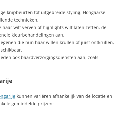
ge knipbeurten tot uitgebreide styling, Hongaarse
llende technieken.
 haar wilt verven of highlights wilt laten zetten, de
onele kleurbehandelingen aan.
genen die hun haar willen krullen of juist ontkrullen,
eschikbaar.
ieden ook baardverzorgingsdiensten aan, zoals
arije
ngarije
kunnen variëren afhankelijk van de locatie en
enkele gemiddelde prijzen: