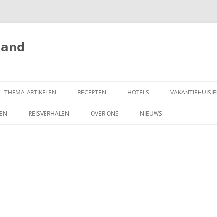
land
THEMA-ARTIKELEN
RECEPTEN
HOTELS
VAKANTIEHUISJE
ZEN
REISVERHALEN
OVER ONS
NIEUWS
SCHRIJF MEE!
DONEREN
COPYRIGHT
ADVERTEREN OP
HONGARIJEVAKANTIELAND.NL