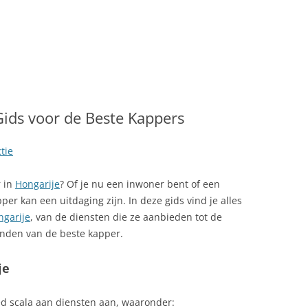
LINK NAAR HONGARIJE
VAKANTIELAND
SITEMAP
ZOEKEN
Gids voor de Beste Kappers
tie
r in
Hongarije
? Of je nu een inwoner bent of een
per kan een uitdaging zijn. In deze gids vind je alles
ngarije
, van de diensten die ze aanbieden tot de
inden van de beste kapper.
je
d scala aan diensten aan, waaronder: