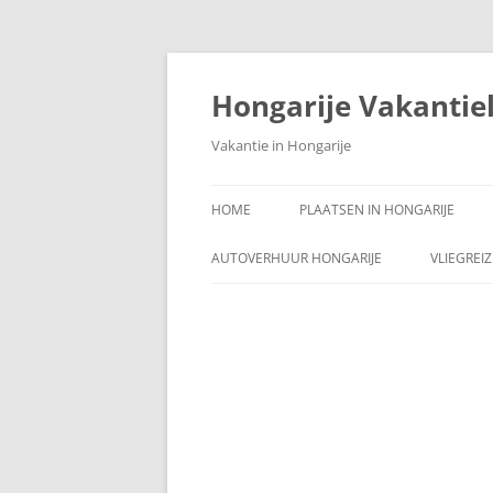
Ga
naar
de
Hongarije Vakantie
inhoud
Vakantie in Hongarije
HOME
PLAATSEN IN HONGARIJE
AUTOVERHUUR HONGARIJE
VLIEGREI