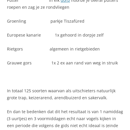
Putter in elk
dorp
hoorde je overal putters
roepen en zag je ze rondvliegen
Groenling parkje Tiszafüred
Europese kanarie 1x gehoord in dorpje zelf
Rietgors algemeen in rietgebieden
Grauwe gors 1x 2 ex aan rand van weg in struik
In totaal 125 soorten waarvan als uitschieters natuurlijk
grote trap, keizerarend, arendbuizerd en sakervalk.
En dan te bedenken dat dit het resultaat is van 1 namiddag
(3 uurtjes) en 3 voormiddagen echt naar vogels kijken in
een periode die volgens de gids niet echt ideaal is (einde