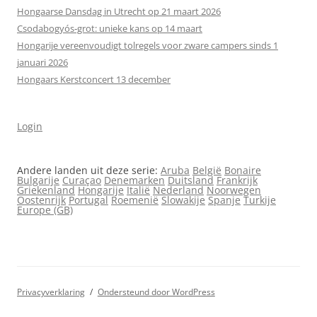
Hongaarse Dansdag in Utrecht op 21 maart 2026
Csodabogyós‑grot: unieke kans op 14 maart
Hongarije vereenvoudigt tolregels voor zware campers sinds 1
januari 2026
Hongaars Kerstconcert 13 december
Login
Andere landen uit deze serie:
Aruba
België
Bonaire
Bulgarije
Curaçao
Denemarken
Duitsland
Frankrijk
Griekenland
Hongarije
Italië
Nederland
Noorwegen
Oostenrijk
Portugal
Roemenië
Slowakije
Spanje
Turkije
Europe (GB)
Privacyverklaring
Ondersteund door WordPress