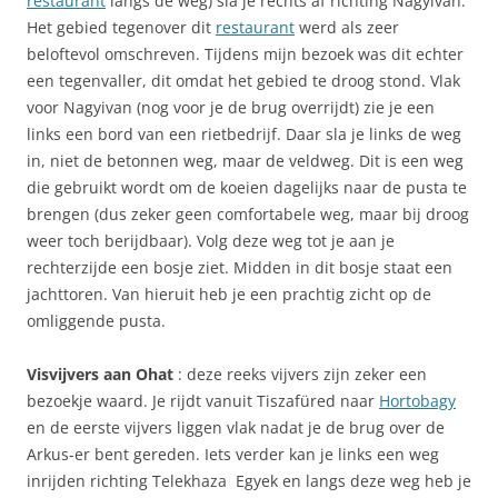
restaurant
langs de weg) sla je rechts af richting Nagyivan.
Het gebied tegenover dit
restaurant
werd als zeer
beloftevol omschreven. Tijdens mijn bezoek was dit echter
een tegenvaller, dit omdat het gebied te droog stond. Vlak
voor Nagyivan (nog voor je de brug overrijdt) zie je een
links een bord van een rietbedrijf. Daar sla je links de weg
in, niet de betonnen weg, maar de veldweg. Dit is een weg
die gebruikt wordt om de koeien dagelijks naar de pusta te
brengen (dus zeker geen comfortabele weg, maar bij droog
weer toch berijdbaar). Volg deze weg tot je aan je
rechterzijde een bosje ziet. Midden in dit bosje staat een
jachttoren. Van hieruit heb je een prachtig zicht op de
omliggende pusta.
Visvijvers aan Ohat
: deze reeks vijvers zijn zeker een
bezoekje waard. Je rijdt vanuit Tiszafüred naar
Hortobagy
en de eerste vijvers liggen vlak nadat je de brug over de
Arkus-er bent gereden. Iets verder kan je links een weg
inrijden richting Telekhaza  Egyek en langs deze weg heb je