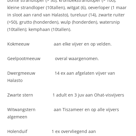
bonte strandloper (> 50), krombekstrandloper (> 100),
kleine strandloper (10tallen), witgat (6), oeverloper (1 maar
in sloot aan rand van Halasto), tureluur (14), zwarte ruiter
(>50), grutto (honderden), wulp (honderden), watersnip
(10tallen); kemphaan (10tallen).
Kokmeeuw aan elke vijver en op velden.
Geelpootmeeuw overal waargenomen.
Dwergmeeuw 14 ex aan afgelaten vijver van
Halasto
Zwarte stern 1 adult en 3 juv aan Ohat-visvijvers
Witwangstern aan Tiszameer en op alle vijvers
algemeen
Holenduif 1 ex overvliegend aan