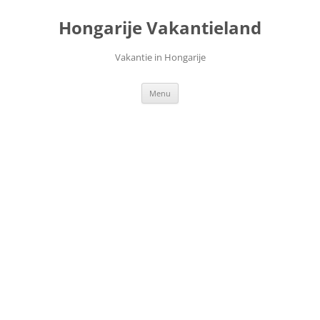
Ga
naar
Hongarije Vakantieland
de
inhoud
Vakantie in Hongarije
Menu