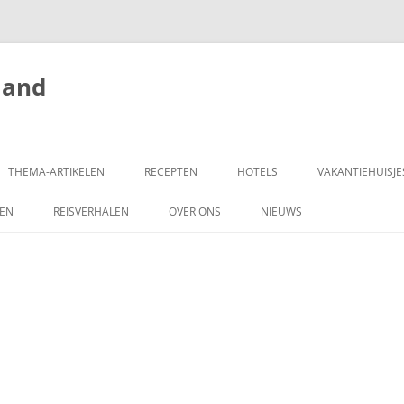
land
THEMA-ARTIKELEN
RECEPTEN
HOTELS
VAKANTIEHUISJE
ZEN
REISVERHALEN
OVER ONS
NIEUWS
SCHRIJF MEE!
DONEREN
COPYRIGHT
ADVERTEREN OP
HONGARIJEVAKANTIELAND.NL