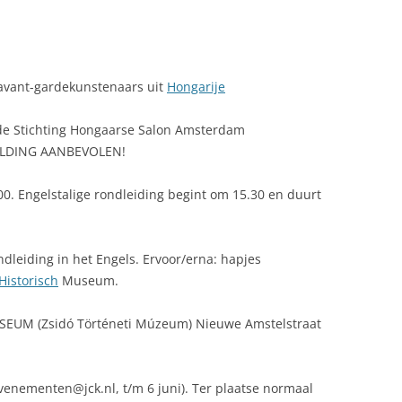
 avant-gardekunstenaars uit
Hongarije
e Stichting Hongaarse Salon Amsterdam
ELDING AANBEVOLEN!
Engelstalige rondleiding begint om 15.30 en duurt
g in het Engels. Ervoor/erna: hapjes
Historisch
Museum.
EUM (Zsidó Történeti Múzeum) Nieuwe Amstelstraat
nten@jck.nl, t/m 6 juni). Ter plaatse normaal