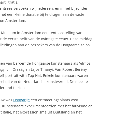
t: gratis.
ntrees verzoeken wij iedereen, en in het bijzonder
et een kleine donatie bij te dragen aan de vaste
alon Amsterdam.
Museum in Amsterdam een tentoonstelling van
 de eerste helft van de twintigste eeuw. Deze middag
ondleidingen aan de bezoekers van de Hongaarse salon
 zien van beroemde Hongaarse kunstenaars als Vilmos
gy, Lili Ország en Lajos Tihanyi. Van Róbert Berény
lf-portrait with Top Hat. Enkele kunstenaars waren
eel uit van de Nederlandse kunstwereld. De meeste
erland te zien
eeuw was
Hongarije
een ontmoetingsplaats voor
a. Kunstenaars experimenteerden met het fauvisme en
t Italië, het expressionisme uit Duitsland en het