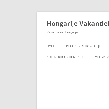
Ga
naar
de
Hongarije Vakantie
inhoud
Vakantie in Hongarije
HOME
PLAATSEN IN HONGARIJE
AUTOVERHUUR HONGARIJE
VLIEGREI