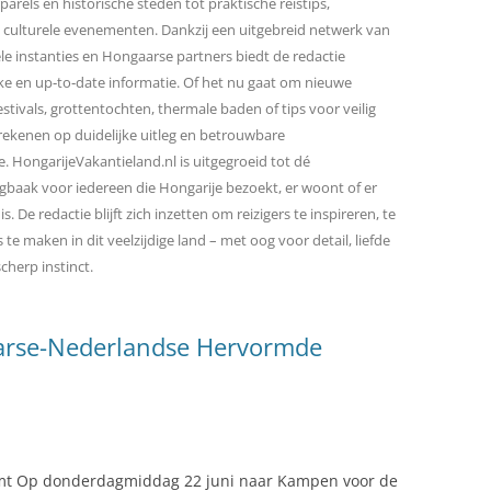
rels en historische steden tot praktische reistips,
 culturele evenementen. Dankzij een uitgebreid netwerk van
ële instanties en Hongaarse partners biedt de redactie
ijke en up‑to‑date informatie. Of het nu gaat om nieuwe
festivals, grottentochten, thermale baden of tips voor veilig
 rekenen op duidelijke uitleg en betrouwbare
. HongarijeVakantieland.nl is uitgegroeid tot dé
gbaak voor iedereen die Hongarije bezoekt, er woont of er
s. De redactie blijft zich inzetten om reizigers te inspireren, te
te maken in dit veelzijdige land – met oog voor detail, liefde
cherp instinct.
aarse-Nederlandse Hervormde
omt Op donderdagmiddag 22 juni naar Kampen voor de