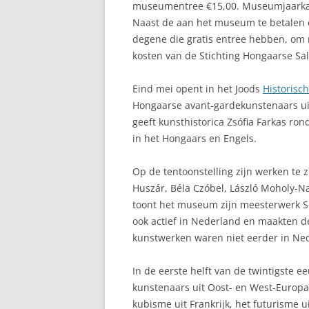
museumentree €15,00. Museumjaarkaar
Naast de aan het museum te betalen e
degene die gratis entree hebben, om m
kosten van de Stichting Hongaarse S
Eind mei opent in het Joods
Historisch
Hongaarse avant-gardekunstenaars uit
geeft kunsthistorica Zsófia Farkas r
in het Hongaars en Engels.
Op de tentoonstelling zijn werken te
Huszár, Béla Czóbel, László Moholy-Na
toont het museum zijn meesterwerk Se
ook actief in Nederland en maakten d
kunstwerken waren niet eerder in Ned
In de eerste helft van de twintigste 
kunstenaars uit Oost- en West-Europ
kubisme uit Frankrijk, het futurisme ui