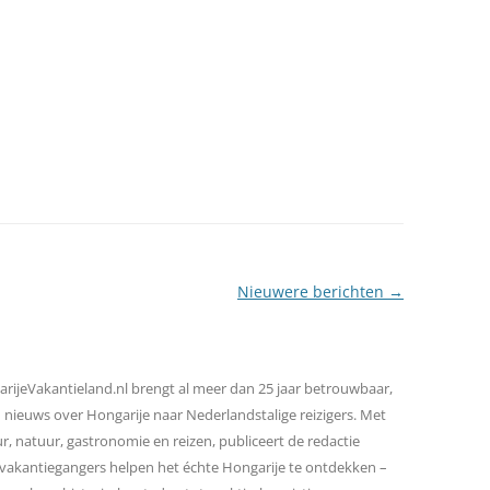
LINK NAAR HONGARIJE
VAKANTIELAND
SITEMAP
ZOEKEN
Nieuwere berichten
→
rijeVakantieland.nl brengt al meer dan 25 jaar betrouwbaar,
d nieuws over Hongarije naar Nederlandstalige reizigers. Met
r, natuur, gastronomie en reizen, publiceert de redactie
ie vakantiegangers helpen het échte Hongarije te ontdekken –