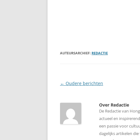
AUTEURSARCHIEF:
REDACTIE
Berichtnavigatie
←
Oudere berichten
Over Redactie
De Redactie van Honga
actueel en inspireren
een passie voor cultuu
dagelijks artikelen d