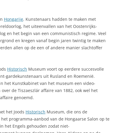
 in
Hongarije
. Kunstenaars hadden te maken met
eldoorlog, het uiteenvallen van het Oostenrijks-
log en het begin van een communistisch regime. Veel
rgrond en kregen vanaf begin jaren twintig te maken
erden allen op de een of andere manier slachtoffer
oods
Historisch
Museum voort op eerdere succesvolle
ant-gardekunstenaars uit Rusland en Roemenië.
t in het Kunstkabinet van het museum een video-
over de Tiszaeszlár affaire van 1882, ook wel het
 affaire genoemd.
met het Joods
Historisch
Museum, die ons de
n het programma-aanbod van de Hongaarse Salon op te
n het Engels gehouden zodat niet-