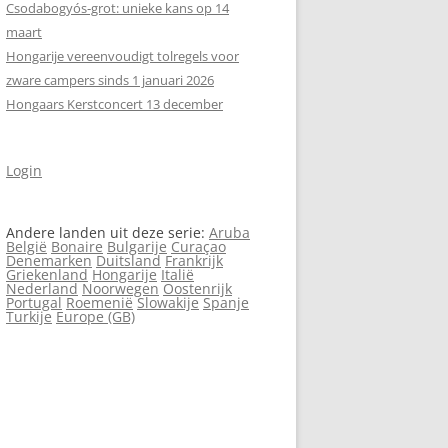
Csodabogyós‑grot: unieke kans op 14
maart
Hongarije vereenvoudigt tolregels voor
zware campers sinds 1 januari 2026
Hongaars Kerstconcert 13 december
Login
Andere landen uit deze serie:
Aruba
België
Bonaire
Bulgarije
Curaçao
Denemarken
Duitsland
Frankrijk
Griekenland
Hongarije
Italië
Nederland
Noorwegen
Oostenrijk
Portugal
Roemenië
Slowakije
Spanje
Turkije
Europe (GB)